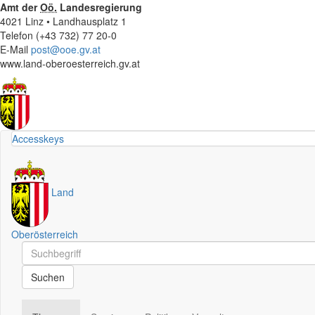
Amt der
Oö.
Landesregierung
4021 Linz • Landhausplatz 1
Telefon (+43 732) 77 20-0
E-Mail
post@ooe.gv.at
www.land-oberoesterreich.gv.at
Accesskeys
Land
Oberösterreich
Schnellsuche
Schnellsuche
Suchen