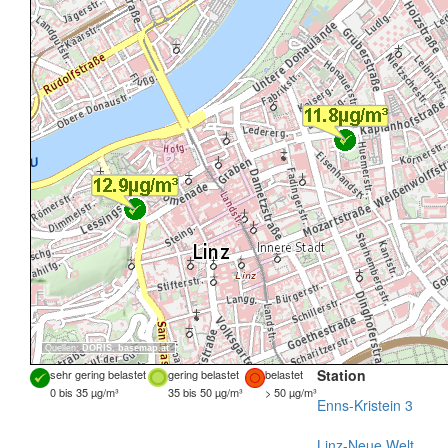
Quellen:
DORIS
,
basemap.at
Station
sehr gering belastet
gering belastet
belastet
0 bis 35 µg/m³
35 bis 50 µg/m³
> 50 µg/m³
Enns-Kristein 3
Linz-Neue Welt