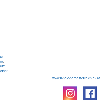
uch
.
um
.
utz
.
eiheit
.
www.land-oberoesterreich.gv.at
.
.