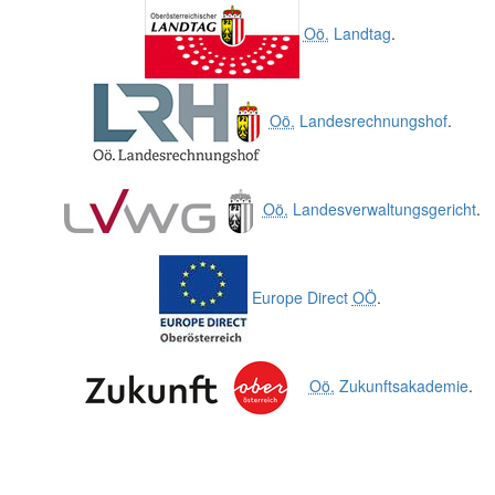
Oö.
Landtag
.
Oö.
Landesrechnungshof
.
Oö.
Landesverwaltungsgericht
.
Europe Direct
OÖ
.
Oö.
Zukunftsakademie
.