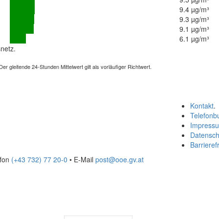
9.4 µg/m³
9.3 µg/m³
9.1 µg/m³
6.1 µg/m³
netz.
 gleitende 24-Stunden Mittelwert gilt als vorläufiger Richtwert.
Kontakt
.
Telefonb
Impress
Datensch
Barrierefr
efon
(+43 732) 77 20-0
• E-Mail
post@ooe.gv.at