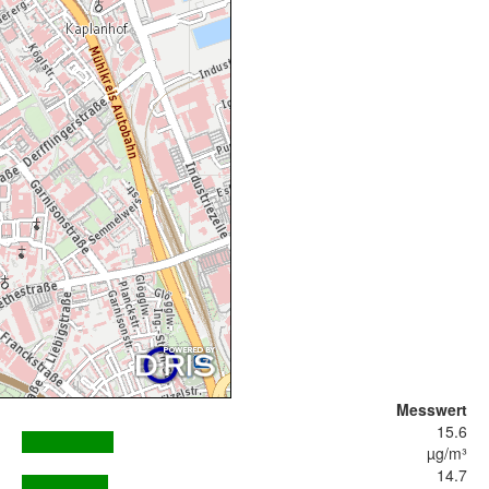
Messwert
15.6
µg/m³
14.7