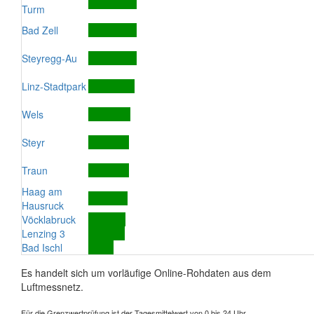
Turm
Bad Zell
Steyregg-Au
Linz-Stadtpark
Wels
Steyr
Traun
Haag am
Hausruck
Vöcklabruck
Lenzing 3
Bad Ischl
Es handelt sich um vorläufige Online-Rohdaten aus dem
Luftmessnetz.
Für die Grenzwertprüfung ist der Tagesmittelwert von 0 bis 24 Uhr