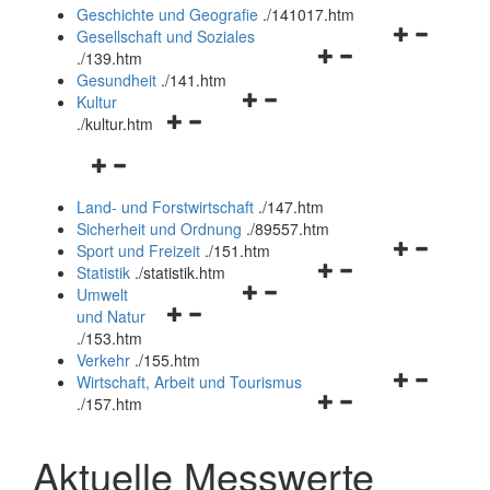
und
Geschichte und Geografie
.
/141017.htm
schließen
Navigationsm
Gesellschaft und Soziales
Navigationsmenü
öffnen
.
/139.htm
öffnen
und
Gesundheit
.
/141.htm
Navigationsmenü
und
schließen
Kultur
Navigationsmenü
öffnen
schließen
.
/kultur.htm
öffnen
und
Navigationsmenü
und
schließen
öffnen
schließen
Land- und Forstwirtschaft
.
/147.htm
und
Sicherheit und Ordnung
.
/89557.htm
schließen
Navigationsm
Sport und Freizeit
.
/151.htm
Navigationsmenü
öffnen
Statistik
.
/statistik.htm
Navigationsmenü
öffnen
und
Umwelt
Navigationsmenü
öffnen
und
schließen
und Natur
öffnen
und
schließen
.
/153.htm
und
schließen
Verkehr
.
/155.htm
schließen
Navigationsm
Wirtschaft, Arbeit und Tourismus
Navigationsmenü
öffnen
.
/157.htm
öffnen
und
und
schließen
Aktuelle Messwerte
schließen