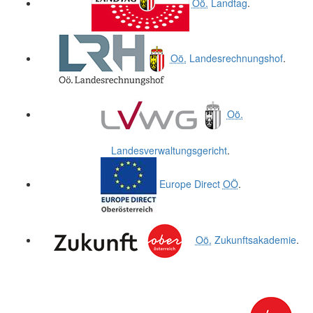
Oö.
Landtag
.
Oö.
Landesrechnungshof
.
Oö.
Landesverwaltungsgericht
.
Europe Direct
OÖ
.
Oö.
Zukunftsakademie
.