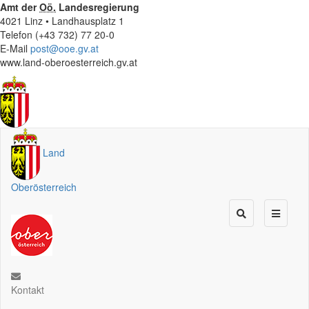
Amt der
Oö.
Landesregierung
4021 Linz • Landhausplatz 1
Telefon (+43 732) 77 20-0
E-Mail
post@ooe.gv.at
www.land-oberoesterreich.gv.at
Land
Oberösterreich
Kontakt