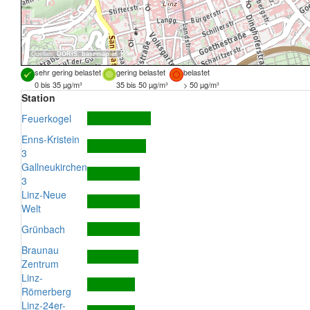
Quellen:
DORIS
,
basemap.at
sehr gering belastet
gering belastet
belastet
0 bis 35 µg/m³
35 bis 50 µg/m³
> 50 µg/m³
Station
Feuerkogel
Enns-Kristein
3
Gallneukirchen
3
Linz-Neue
Welt
Grünbach
Braunau
Zentrum
Linz-
Römerberg
Linz-24er-