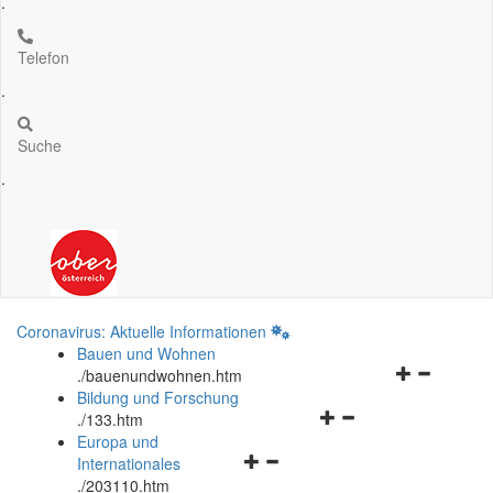
.
Telefon
.
Suche
.
Coronavirus: Aktuelle Informationen
Bauen und Wohnen
Navigationsm
.
/bauenundwohnen.htm
öffnen
Bildung und Forschung
Navigationsmenü
und
.
/133.htm
öffnen
schließen
Europa und
Navigationsmenü
und
Internationales
öffnen
schließen
.
/203110.htm