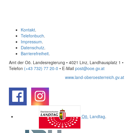
Kontakt
.
Telefonbuch
.
Impressum
.
Datenschutz
.
Barrierefreiheit
.
Amt der Oö. Landesregierung • 4021 Linz, Landhausplatz 1
•
Telefon
(+43 732) 77 20-0
• E-Mail
post@ooe.gv.at
www.land-oberoesterreich.gv.at
.
.
Oö.
Landtag
.