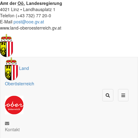
Amt der
Oö.
Landesregierung
4021 Linz • Landhausplatz 1
Telefon (+43 732) 77 20-0
E-Mail
post@ooe.gv.at
www.land-oberoesterreich.gv.at
Land
Oberösterreich
Kontakt