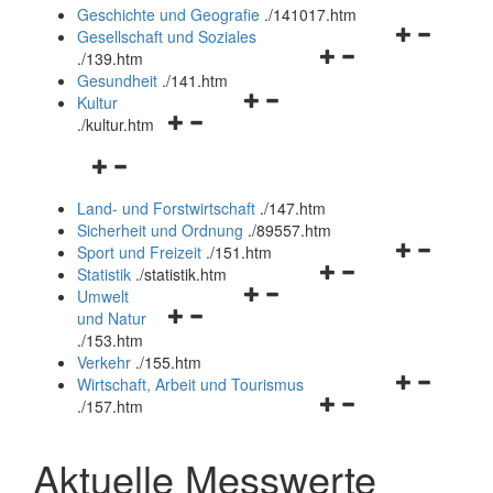
und
Geschichte und Geografie
.
/141017.htm
schließen
Navigationsm
Gesellschaft und Soziales
Navigationsmenü
öffnen
.
/139.htm
öffnen
und
Gesundheit
.
/141.htm
Navigationsmenü
und
schließen
Kultur
Navigationsmenü
öffnen
schließen
.
/kultur.htm
öffnen
und
Navigationsmenü
und
schließen
öffnen
schließen
Land- und Forstwirtschaft
.
/147.htm
und
Sicherheit und Ordnung
.
/89557.htm
schließen
Navigationsm
Sport und Freizeit
.
/151.htm
Navigationsmenü
öffnen
Statistik
.
/statistik.htm
Navigationsmenü
öffnen
und
Umwelt
Navigationsmenü
öffnen
und
schließen
und Natur
öffnen
und
schließen
.
/153.htm
und
schließen
Verkehr
.
/155.htm
schließen
Navigationsm
Wirtschaft, Arbeit und Tourismus
Navigationsmenü
öffnen
.
/157.htm
öffnen
und
und
schließen
Aktuelle Messwerte
schließen