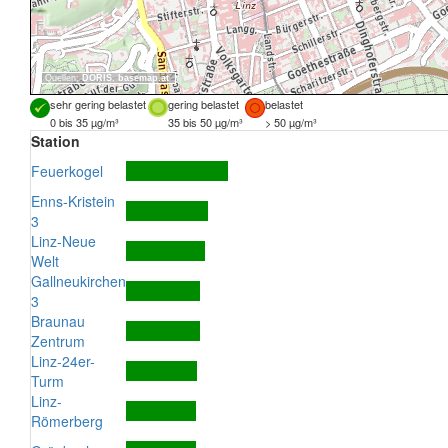
Quellen:
DORIS
,
basemap.at
sehr gering belastet
gering belastet
belastet
0 bis 35 µg/m³
35 bis 50 µg/m³
> 50 µg/m³
Station
Feuerkogel
Enns-Kristein
3
Linz-Neue
Welt
Gallneukirchen
3
Braunau
Zentrum
Linz-24er-
Turm
Linz-
Römerberg