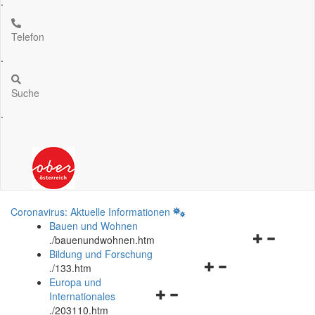
.
Telefon
.
Suche
.
Coronavirus: Aktuelle Informationen
Bauen und Wohnen
Navigationsm
.
/bauenundwohnen.htm
öffnen
Bildung und Forschung
Navigationsmenü
und
.
/133.htm
öffnen
schließen
Europa und
Navigationsmenü
und
Internationales
öffnen
schließen
.
/203110.htm