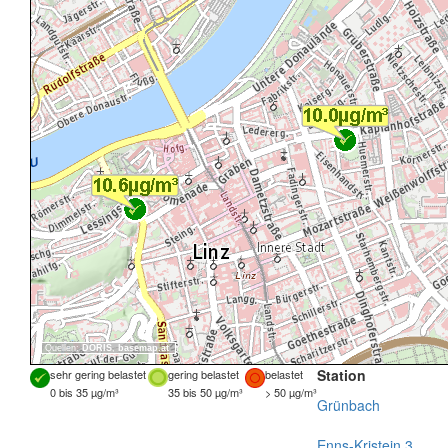
Quellen:
DORIS
,
basemap.at
Station
sehr gering belastet
gering belastet
belastet
0 bis 35 µg/m³
35 bis 50 µg/m³
> 50 µg/m³
Grünbach
Enns-Kristein 3