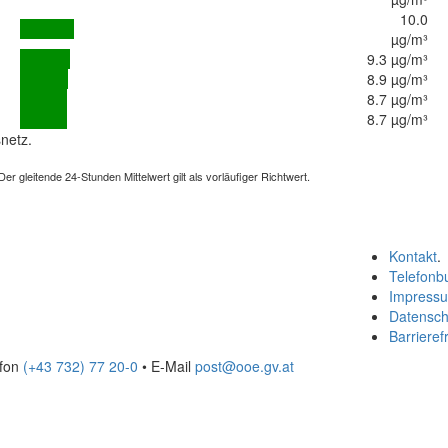
10.0
µg/m³
9.3 µg/m³
8.9 µg/m³
8.7 µg/m³
8.7 µg/m³
netz.
 gleitende 24-Stunden Mittelwert gilt als vorläufiger Richtwert.
Kontakt
.
Telefonb
Impress
Datensch
Barrierefr
efon
(+43 732) 77 20-0
• E-Mail
post@ooe.gv.at