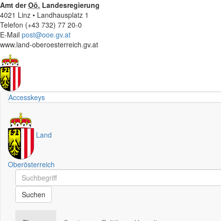
Amt der
Oö.
Landesregierung
4021 Linz • Landhausplatz 1
Telefon (+43 732) 77 20-0
E-Mail
post@ooe.gv.at
www.land-oberoesterreich.gv.at
Accesskeys
Land
Oberösterreich
Schnellsuche
Schnellsuche
Suchen