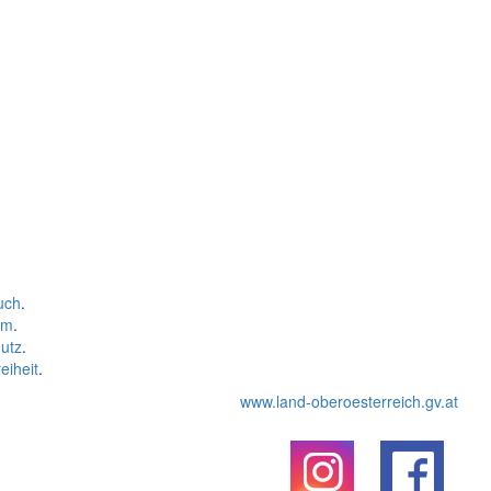
uch
.
um
.
utz
.
eiheit
.
www.land-oberoesterreich.gv.at