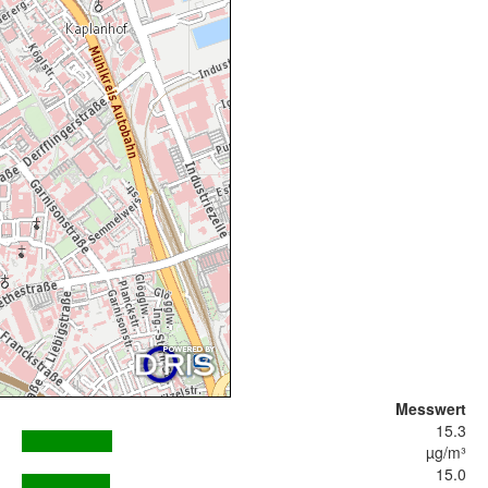
Messwert
15.3
µg/m³
15.0