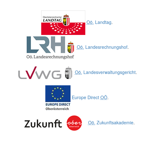
Oö.
Landtag
.
Oö.
Landesrechnungshof
.
Oö.
Landesverwaltungsgericht
.
Europe Direct
OÖ
.
Oö.
Zukunftsakademie
.