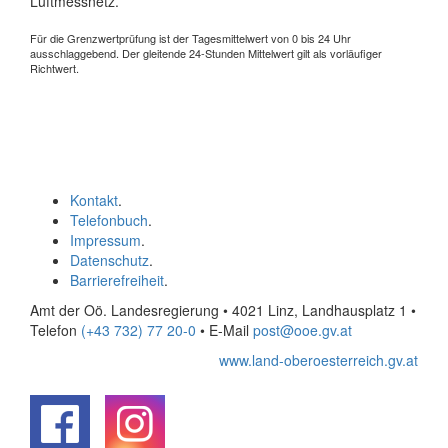
Luftmessnetz.
Für die Grenzwertprüfung ist der Tagesmittelwert von 0 bis 24 Uhr
ausschlaggebend. Der gleitende 24-Stunden Mittelwert gilt als vorläufiger
Richtwert.
Kontakt
.
Telefonbuch
.
Impressum
.
Datenschutz
.
Barrierefreiheit
.
Amt der Oö. Landesregierung • 4021 Linz, Landhausplatz 1
•
Telefon
(+43 732) 77 20-0
• E-Mail
post@ooe.gv.at
www.land-oberoesterreich.gv.at