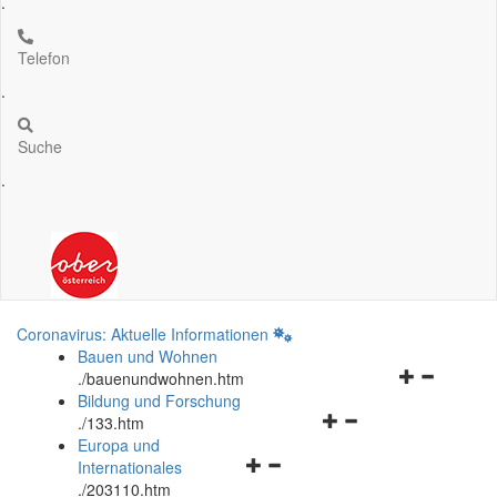
.
Telefon
.
Suche
.
Coronavirus: Aktuelle Informationen
Bauen und Wohnen
Navigationsm
.
/bauenundwohnen.htm
öffnen
Bildung und Forschung
Navigationsmenü
und
.
/133.htm
öffnen
schließen
Europa und
Navigationsmenü
und
Internationales
öffnen
schließen
.
/203110.htm