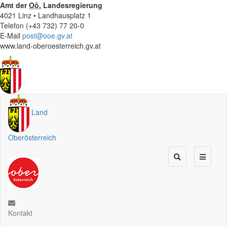
Amt der
Oö.
Landesregierung
4021 Linz • Landhausplatz 1
Telefon (+43 732) 77 20-0
E-Mail
post@ooe.gv.at
www.land-oberoesterreich.gv.at
Land
Oberösterreich
Kontakt