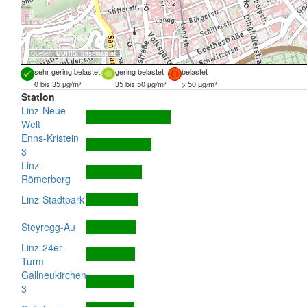
Quellen:
DORIS
,
basemap.at
sehr gering belastet
gering belastet
belastet
0 bis 35 µg/m³
35 bis 50 µg/m³
> 50 µg/m³
Station
Linz-Neue
Welt
Enns-Kristein
3
Linz-
Römerberg
Linz-Stadtpark
Steyregg-Au
Linz-24er-
Turm
Gallneukirchen
3