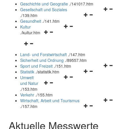
und
Geschichte und Geografie
.
/141017.htm
schließen
Navigationsm
Gesellschaft und Soziales
Navigationsmenü
öffnen
.
/139.htm
öffnen
und
Gesundheit
.
/141.htm
Navigationsmenü
und
schließen
Kultur
Navigationsmenü
öffnen
schließen
.
/kultur.htm
öffnen
und
Navigationsmenü
und
schließen
öffnen
schließen
Land- und Forstwirtschaft
.
/147.htm
und
Sicherheit und Ordnung
.
/89557.htm
schließen
Navigationsm
Sport und Freizeit
.
/151.htm
Navigationsmenü
öffnen
Statistik
.
/statistik.htm
Navigationsmenü
öffnen
und
Umwelt
Navigationsmenü
öffnen
und
schließen
und Natur
öffnen
und
schließen
.
/153.htm
und
schließen
Verkehr
.
/155.htm
schließen
Navigationsm
Wirtschaft, Arbeit und Tourismus
Navigationsmenü
öffnen
.
/157.htm
öffnen
und
und
schließen
Aktuelle Messwerte
schließen