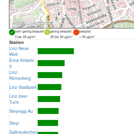
Quellen:
DORIS
,
basemap.at
sehr gering belastet
gering belastet
belastet
0 bis 35 µg/m³
35 bis 50 µg/m³
> 50 µg/m³
Station
Linz-Neue
Welt
Enns-Kristein
3
Linz-
Römerberg
Linz-Stadtpark
Linz-24er-
Turm
Steyregg-Au
Steyr
Gallneukirchen