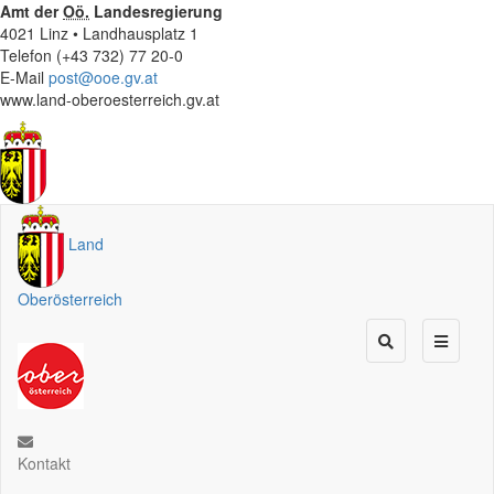
Amt der
Oö.
Landesregierung
4021 Linz • Landhausplatz 1
Telefon (+43 732) 77 20-0
E-Mail
post@ooe.gv.at
www.land-oberoesterreich.gv.at
Land
Oberösterreich
Kontakt