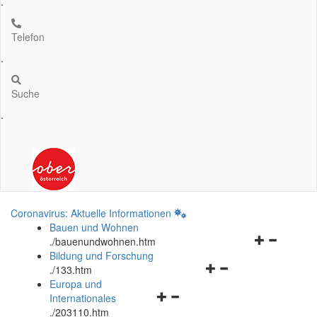
.
Telefon
.
Suche
.
Coronavirus: Aktuelle Informationen
Bauen und Wohnen
Navigationsm
.
/bauenundwohnen.htm
öffnen
Bildung und Forschung
Navigationsmenü
und
.
/133.htm
öffnen
schließen
Europa und
Navigationsmenü
und
Internationales
öffnen
schließen
.
/203110.htm