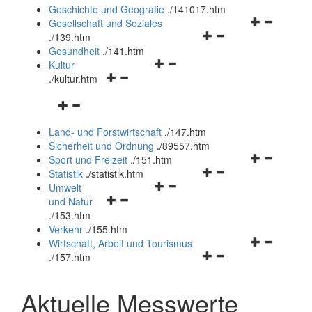
und
Geschichte und Geografie
.
/141017.htm
schließen
Navigationsm
Gesellschaft und Soziales
Navigationsmenü
öffnen
.
/139.htm
öffnen
und
Gesundheit
.
/141.htm
Navigationsmenü
und
schließen
Kultur
Navigationsmenü
öffnen
schließen
.
/kultur.htm
öffnen
und
Navigationsmenü
und
schließen
öffnen
schließen
Land- und Forstwirtschaft
.
/147.htm
und
Sicherheit und Ordnung
.
/89557.htm
schließen
Navigationsm
Sport und Freizeit
.
/151.htm
Navigationsmenü
öffnen
Statistik
.
/statistik.htm
Navigationsmenü
öffnen
und
Umwelt
Navigationsmenü
öffnen
und
schließen
und Natur
öffnen
und
schließen
.
/153.htm
und
schließen
Verkehr
.
/155.htm
schließen
Navigationsm
Wirtschaft, Arbeit und Tourismus
Navigationsmenü
öffnen
.
/157.htm
öffnen
und
und
schließen
Aktuelle Messwerte
schließen