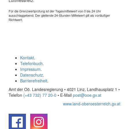
Luftmessnetz.
Für die Grenzwertprüfung ist der Tagesmittelwert von 0 bis 24 Uhr
ausschlaggebend. Der gleitende 24-Stunden Mittelwert gilt als vorläufiger
Richtwert.
Kontakt
.
Telefonbuch
.
Impressum
.
Datenschutz
.
Barrierefreiheit
.
Amt der Oö. Landesregierung • 4021 Linz, Landhausplatz 1
•
Telefon
(+43 732) 77 20-0
• E-Mail
post@ooe.gv.at
www.land-oberoesterreich.gv.at