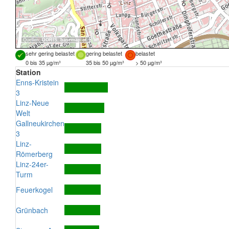
Quellen:
DORIS
,
basemap.at
sehr gering belastet
gering belastet
belastet
0 bis 35 µg/m³
35 bis 50 µg/m³
> 50 µg/m³
Station
Enns-Kristein
3
Linz-Neue
Welt
Gallneukirchen
3
Linz-
Römerberg
Linz-24er-
Turm
Feuerkogel
Grünbach