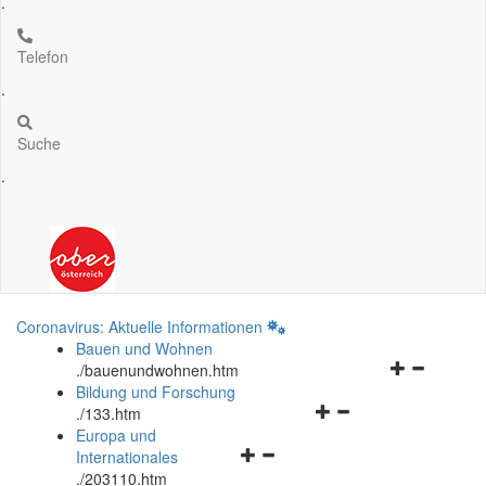
.
Telefon
.
Suche
.
Coronavirus: Aktuelle Informationen
Bauen und Wohnen
Navigationsm
.
/bauenundwohnen.htm
öffnen
Bildung und Forschung
Navigationsmenü
und
.
/133.htm
öffnen
schließen
Europa und
Navigationsmenü
und
Internationales
öffnen
schließen
.
/203110.htm