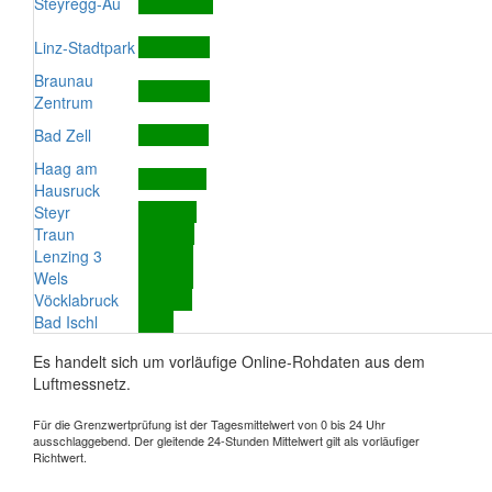
Steyregg-Au
Linz-Stadtpark
Braunau
Zentrum
Bad Zell
Haag am
Hausruck
Steyr
Traun
Lenzing 3
Wels
Vöcklabruck
Bad Ischl
Es handelt sich um vorläufige Online-Rohdaten aus dem
Luftmessnetz.
Für die Grenzwertprüfung ist der Tagesmittelwert von 0 bis 24 Uhr
ausschlaggebend. Der gleitende 24-Stunden Mittelwert gilt als vorläufiger
Richtwert.