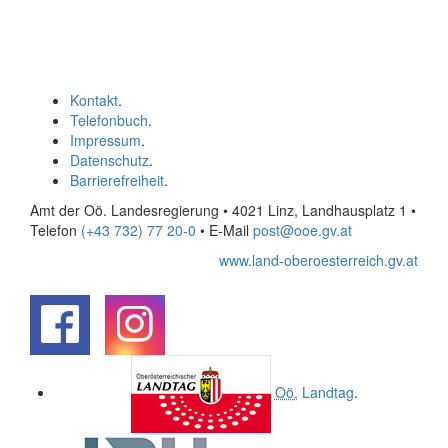
Kontakt
.
Telefonbuch
.
Impressum
.
Datenschutz
.
Barrierefreiheit
.
Amt der Oö. Landesregierung • 4021 Linz, Landhausplatz 1
•
Telefon
(+43 732) 77 20-0
• E-Mail
post@ooe.gv.at
www.land-oberoesterreich.gv.at
.
.
Oö.
Landtag
.