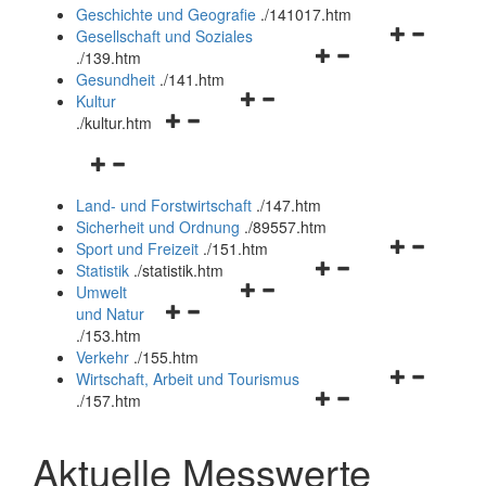
und
Geschichte und Geografie
.
/141017.htm
schließen
Navigationsm
Gesellschaft und Soziales
Navigationsmenü
öffnen
.
/139.htm
öffnen
und
Gesundheit
.
/141.htm
Navigationsmenü
und
schließen
Kultur
Navigationsmenü
öffnen
schließen
.
/kultur.htm
öffnen
und
Navigationsmenü
und
schließen
öffnen
schließen
Land- und Forstwirtschaft
.
/147.htm
und
Sicherheit und Ordnung
.
/89557.htm
schließen
Navigationsm
Sport und Freizeit
.
/151.htm
Navigationsmenü
öffnen
Statistik
.
/statistik.htm
Navigationsmenü
öffnen
und
Umwelt
Navigationsmenü
öffnen
und
schließen
und Natur
öffnen
und
schließen
.
/153.htm
und
schließen
Verkehr
.
/155.htm
schließen
Navigationsm
Wirtschaft, Arbeit und Tourismus
Navigationsmenü
öffnen
.
/157.htm
öffnen
und
und
schließen
Aktuelle Messwerte
schließen