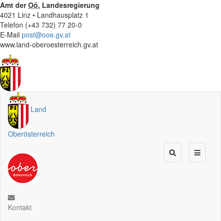
Amt der
Oö.
Landesregierung
4021 Linz • Landhausplatz 1
Telefon (+43 732) 77 20-0
E-Mail
post@ooe.gv.at
www.land-oberoesterreich.gv.at
Land
Oberösterreich
Kontakt