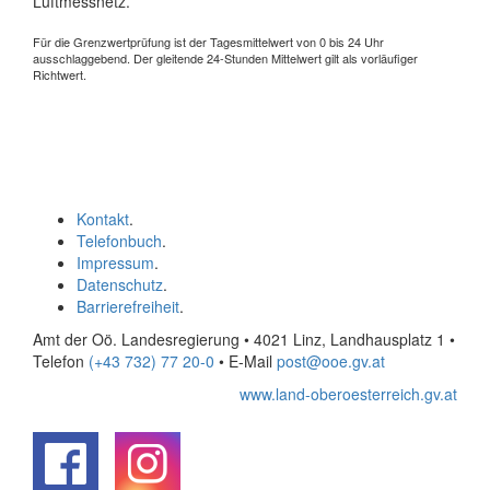
Luftmessnetz.
Für die Grenzwertprüfung ist der Tagesmittelwert von 0 bis 24 Uhr
ausschlaggebend. Der gleitende 24-Stunden Mittelwert gilt als vorläufiger
Richtwert.
Kontakt
.
Telefonbuch
.
Impressum
.
Datenschutz
.
Barrierefreiheit
.
Amt der Oö. Landesregierung • 4021 Linz, Landhausplatz 1
•
Telefon
(+43 732) 77 20-0
• E-Mail
post@ooe.gv.at
www.land-oberoesterreich.gv.at