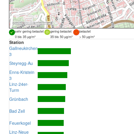
Quellen:
DORIS
,
basemap.at
sehr gering belastet
gering belastet
belastet
0 bis 35 µg/m³
35 bis 50 µg/m³
> 50 µg/m³
Station
Gallneukirchen
3
Steyregg-Au
Enns-Kristein
3
Linz-24er-
Turm
Grünbach
Bad Zell
Feuerkogel
Linz-Neue