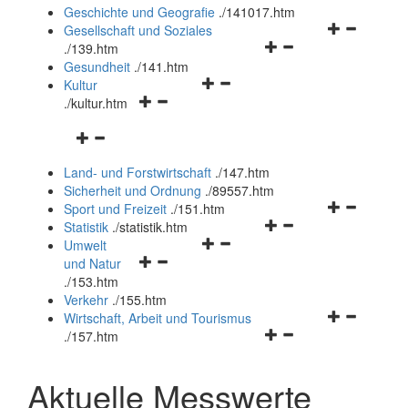
und
Geschichte und Geografie
.
/141017.htm
schließen
Navigationsm
Gesellschaft und Soziales
Navigationsmenü
öffnen
.
/139.htm
öffnen
und
Gesundheit
.
/141.htm
Navigationsmenü
und
schließen
Kultur
Navigationsmenü
öffnen
schließen
.
/kultur.htm
öffnen
und
Navigationsmenü
und
schließen
öffnen
schließen
Land- und Forstwirtschaft
.
/147.htm
und
Sicherheit und Ordnung
.
/89557.htm
schließen
Navigationsm
Sport und Freizeit
.
/151.htm
Navigationsmenü
öffnen
Statistik
.
/statistik.htm
Navigationsmenü
öffnen
und
Umwelt
Navigationsmenü
öffnen
und
schließen
und Natur
öffnen
und
schließen
.
/153.htm
und
schließen
Verkehr
.
/155.htm
schließen
Navigationsm
Wirtschaft, Arbeit und Tourismus
Navigationsmenü
öffnen
.
/157.htm
öffnen
und
und
schließen
Aktuelle Messwerte
schließen