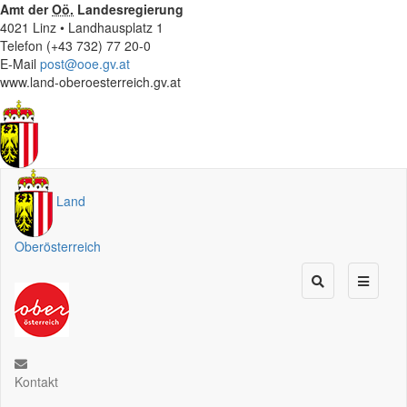
Amt der
Oö.
Landesregierung
4021 Linz • Landhausplatz 1
Telefon (+43 732) 77 20-0
E-Mail
post@ooe.gv.at
www.land-oberoesterreich.gv.at
Land
Oberösterreich
Kontakt