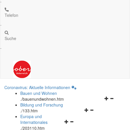
.
Telefon
.
Suche
.
Coronavirus: Aktuelle Informationen
Bauen und Wohnen
Navigationsm
.
/bauenundwohnen.htm
öffnen
Bildung und Forschung
Navigationsmenü
und
.
/133.htm
öffnen
schließen
Europa und
Navigationsmenü
und
Internationales
öffnen
schließen
.
/203110.htm