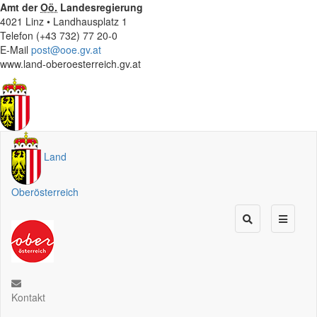
Amt der
Oö.
Landesregierung
4021 Linz • Landhausplatz 1
Telefon (+43 732) 77 20-0
E-Mail
post@ooe.gv.at
www.land-oberoesterreich.gv.at
Land
Oberösterreich
Kontakt