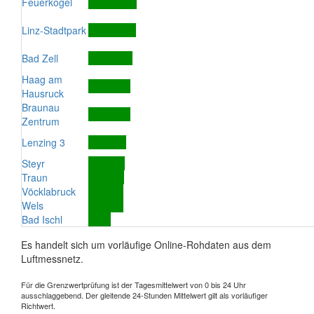
Feuerkogel
Linz-Stadtpark
Bad Zell
Haag am
Hausruck
Braunau
Zentrum
Lenzing 3
Steyr
Traun
Vöcklabruck
Wels
Bad Ischl
Es handelt sich um vorläufige Online-Rohdaten aus dem
Luftmessnetz.
Für die Grenzwertprüfung ist der Tagesmittelwert von 0 bis 24 Uhr
ausschlaggebend. Der gleitende 24-Stunden Mittelwert gilt als vorläufiger
Richtwert.