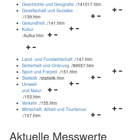
und
Geschichte und Geografie
.
/141017.htm
schließen
Navigationsm
Gesellschaft und Soziales
Navigationsmenü
öffnen
.
/139.htm
öffnen
und
Gesundheit
.
/141.htm
Navigationsmenü
und
schließen
Kultur
Navigationsmenü
öffnen
schließen
.
/kultur.htm
öffnen
und
Navigationsmenü
und
schließen
öffnen
schließen
Land- und Forstwirtschaft
.
/147.htm
und
Sicherheit und Ordnung
.
/89557.htm
schließen
Navigationsm
Sport und Freizeit
.
/151.htm
Navigationsmenü
öffnen
Statistik
.
/statistik.htm
Navigationsmenü
öffnen
und
Umwelt
Navigationsmenü
öffnen
und
schließen
und Natur
öffnen
und
schließen
.
/153.htm
und
schließen
Verkehr
.
/155.htm
schließen
Navigationsm
Wirtschaft, Arbeit und Tourismus
Navigationsmenü
öffnen
.
/157.htm
öffnen
und
und
schließen
Aktuelle Messwerte
schließen