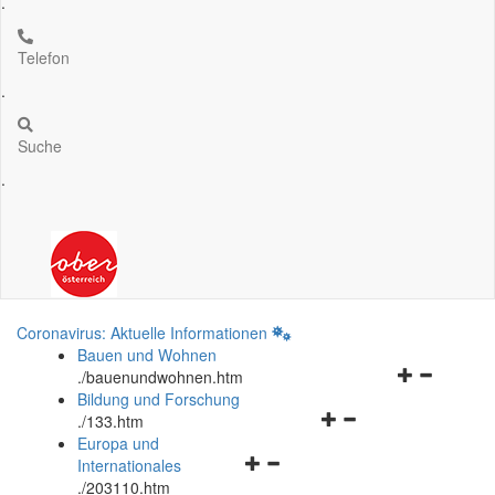
.
Telefon
.
Suche
.
Coronavirus: Aktuelle Informationen
Bauen und Wohnen
Navigationsm
.
/bauenundwohnen.htm
öffnen
Bildung und Forschung
Navigationsmenü
und
.
/133.htm
öffnen
schließen
Europa und
Navigationsmenü
und
Internationales
öffnen
schließen
.
/203110.htm