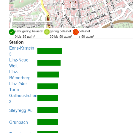
Quellen:
DORIS
,
basemap.at
sehr gering belastet
gering belastet
belastet
0 bis 35 µg/m³
35 bis 50 µg/m³
> 50 µg/m³
Station
Enns-Kristein
3
Linz-Neue
Welt
Linz-
Römerberg
Linz-24er-
Turm
Gallneukirchen
3
Steyregg-Au
Grünbach