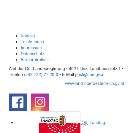
Kontakt
.
Telefonbuch
.
Impressum
.
Datenschutz
.
Barrierefreiheit
.
Amt der Oö. Landesregierung • 4021 Linz, Landhausplatz 1
•
Telefon
(+43 732) 77 20-0
• E-Mail
post@ooe.gv.at
www.land-oberoesterreich.gv.at
.
.
Oö.
Landtag
.