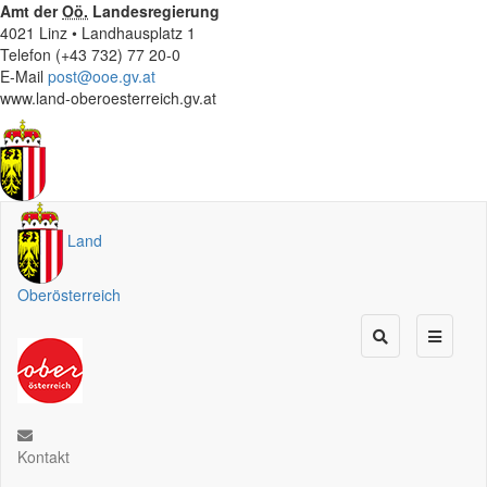
Amt der
Oö.
Landesregierung
4021 Linz • Landhausplatz 1
Telefon (+43 732) 77 20-0
E-Mail
post@ooe.gv.at
www.land-oberoesterreich.gv.at
Land
Oberösterreich
Kontakt