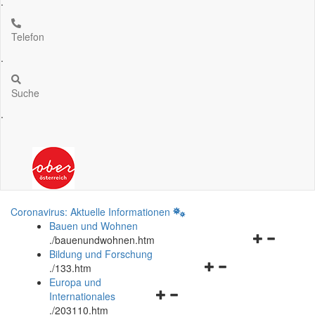
.
Telefon
.
Suche
.
Coronavirus: Aktuelle Informationen
Bauen und Wohnen
Navigationsm
.
/bauenundwohnen.htm
öffnen
Bildung und Forschung
Navigationsmenü
und
.
/133.htm
öffnen
schließen
Europa und
Navigationsmenü
und
Internationales
öffnen
schließen
.
/203110.htm