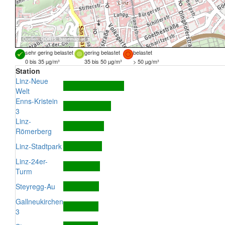
Quellen:
DORIS
,
basemap.at
sehr gering belastet
gering belastet
belastet
0 bis 35 µg/m³
35 bis 50 µg/m³
> 50 µg/m³
Station
Linz-Neue
Welt
Enns-Kristein
3
Linz-
Römerberg
Linz-Stadtpark
Linz-24er-
Turm
Steyregg-Au
Gallneukirchen
3