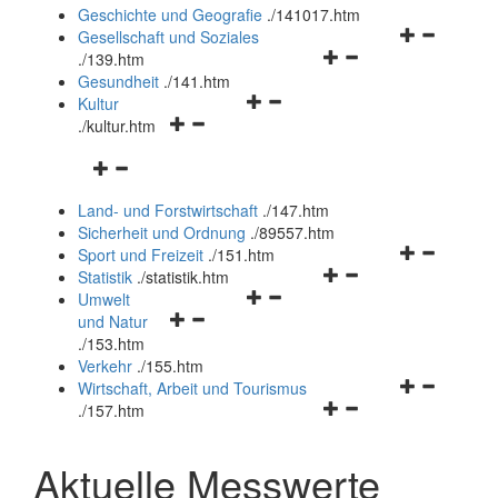
und
Geschichte und Geografie
.
/141017.htm
schließen
Navigationsm
Gesellschaft und Soziales
Navigationsmenü
öffnen
.
/139.htm
öffnen
und
Gesundheit
.
/141.htm
Navigationsmenü
und
schließen
Kultur
Navigationsmenü
öffnen
schließen
.
/kultur.htm
öffnen
und
Navigationsmenü
und
schließen
öffnen
schließen
Land- und Forstwirtschaft
.
/147.htm
und
Sicherheit und Ordnung
.
/89557.htm
schließen
Navigationsm
Sport und Freizeit
.
/151.htm
Navigationsmenü
öffnen
Statistik
.
/statistik.htm
Navigationsmenü
öffnen
und
Umwelt
Navigationsmenü
öffnen
und
schließen
und Natur
öffnen
und
schließen
.
/153.htm
und
schließen
Verkehr
.
/155.htm
schließen
Navigationsm
Wirtschaft, Arbeit und Tourismus
Navigationsmenü
öffnen
.
/157.htm
öffnen
und
und
schließen
Aktuelle Messwerte
schließen