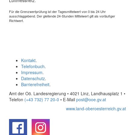
Luftmessnetz.
Für die Grenzwertprüfung ist der Tagesmittelwert von 0 bis 24 Uhr
ausschlaggebend. Der gleitende 24-Stunden Mittelwert gilt als vorläufiger
Richtwert.
Kontakt
.
Telefonbuch
.
Impressum
.
Datenschutz
.
Barrierefreiheit
.
Amt der Oö. Landesregierung • 4021 Linz, Landhausplatz 1
•
Telefon
(+43 732) 77 20-0
• E-Mail
post@ooe.gv.at
www.land-oberoesterreich.gv.at