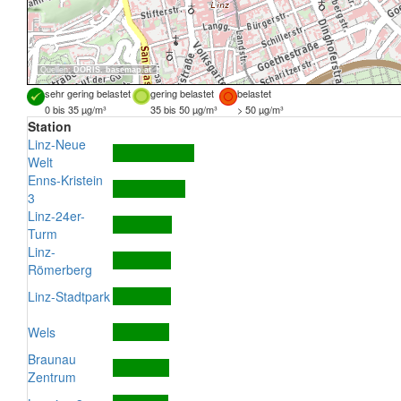
Quellen:
DORIS
,
basemap.at
sehr gering belastet
gering belastet
belastet
0 bis 35 µg/m³
35 bis 50 µg/m³
> 50 µg/m³
Station
Linz-Neue
Welt
Enns-Kristein
3
Linz-24er-
Turm
Linz-
Römerberg
Linz-Stadtpark
Wels
Braunau
Zentrum