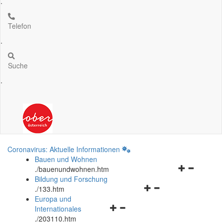
.
Telefon
.
Suche
.
Coronavirus: Aktuelle Informationen
Bauen und Wohnen
Navigationsm
.
/bauenundwohnen.htm
öffnen
Bildung und Forschung
Navigationsmenü
und
.
/133.htm
öffnen
schließen
Europa und
Navigationsmenü
und
Internationales
öffnen
schließen
.
/203110.htm