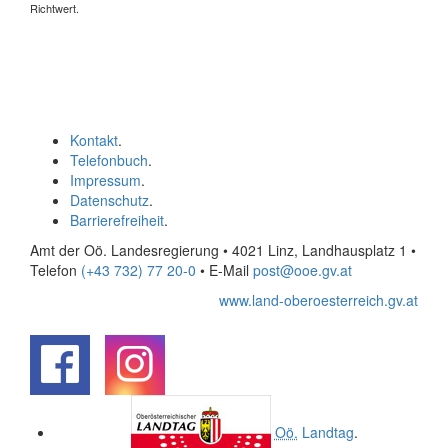
Richtwert.
Kontakt
.
Telefonbuch
.
Impressum
.
Datenschutz
.
Barrierefreiheit
.
Amt der Oö. Landesregierung • 4021 Linz, Landhausplatz 1
•
Telefon
(+43 732) 77 20-0
• E-Mail
post@ooe.gv.at
www.land-oberoesterreich.gv.at
.
.
Oö.
Landtag
.