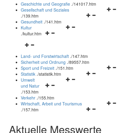
und
Geschichte und Geografie
.
/141017.htm
schließen
Navigationsm
Gesellschaft und Soziales
Navigationsmenü
öffnen
.
/139.htm
öffnen
und
Gesundheit
.
/141.htm
Navigationsmenü
und
schließen
Kultur
Navigationsmenü
öffnen
schließen
.
/kultur.htm
öffnen
und
Navigationsmenü
und
schließen
öffnen
schließen
Land- und Forstwirtschaft
.
/147.htm
und
Sicherheit und Ordnung
.
/89557.htm
schließen
Navigationsm
Sport und Freizeit
.
/151.htm
Navigationsmenü
öffnen
Statistik
.
/statistik.htm
Navigationsmenü
öffnen
und
Umwelt
Navigationsmenü
öffnen
und
schließen
und Natur
öffnen
und
schließen
.
/153.htm
und
schließen
Verkehr
.
/155.htm
schließen
Navigationsm
Wirtschaft, Arbeit und Tourismus
Navigationsmenü
öffnen
.
/157.htm
öffnen
und
und
schließen
Aktuelle Messwerte
schließen