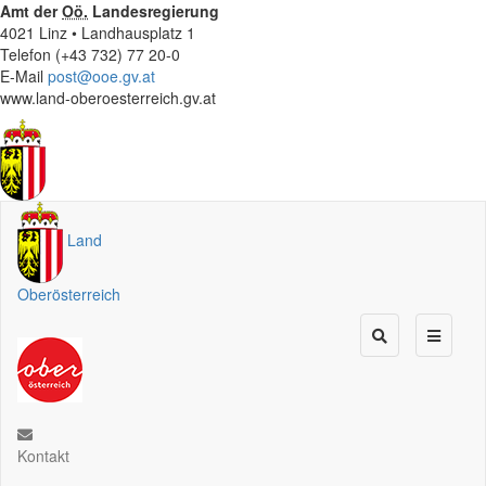
Amt der
Oö.
Landesregierung
4021 Linz • Landhausplatz 1
Telefon (+43 732) 77 20-0
E-Mail
post@ooe.gv.at
www.land-oberoesterreich.gv.at
Land
Oberösterreich
Kontakt