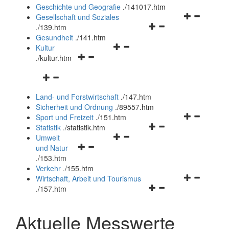
und
Geschichte und Geografie
.
/141017.htm
schließen
Navigationsm
Gesellschaft und Soziales
Navigationsmenü
öffnen
.
/139.htm
öffnen
und
Gesundheit
.
/141.htm
Navigationsmenü
und
schließen
Kultur
Navigationsmenü
öffnen
schließen
.
/kultur.htm
öffnen
und
Navigationsmenü
und
schließen
öffnen
schließen
Land- und Forstwirtschaft
.
/147.htm
und
Sicherheit und Ordnung
.
/89557.htm
schließen
Navigationsm
Sport und Freizeit
.
/151.htm
Navigationsmenü
öffnen
Statistik
.
/statistik.htm
Navigationsmenü
öffnen
und
Umwelt
Navigationsmenü
öffnen
und
schließen
und Natur
öffnen
und
schließen
.
/153.htm
und
schließen
Verkehr
.
/155.htm
schließen
Navigationsm
Wirtschaft, Arbeit und Tourismus
Navigationsmenü
öffnen
.
/157.htm
öffnen
und
und
schließen
Aktuelle Messwerte
schließen