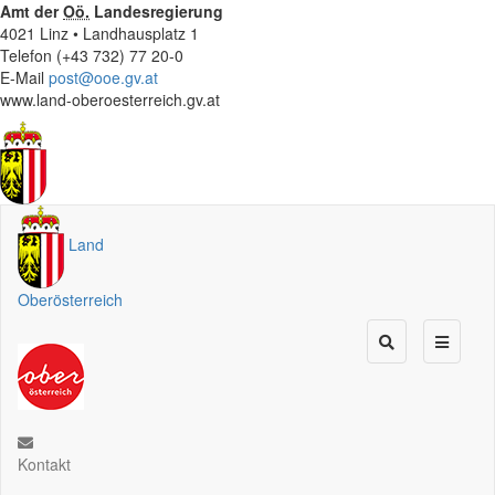
Amt der
Oö.
Landesregierung
4021 Linz • Landhausplatz 1
Telefon (+43 732) 77 20-0
E-Mail
post@ooe.gv.at
www.land-oberoesterreich.gv.at
Land
Oberösterreich
Kontakt