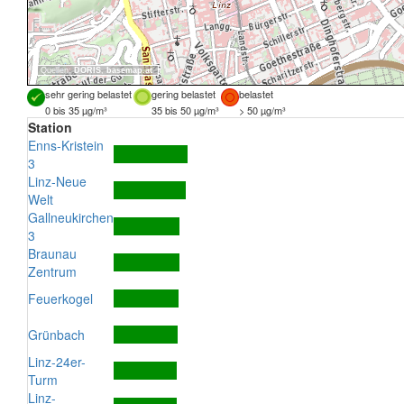
Quellen:
DORIS
,
basemap.at
sehr gering belastet
gering belastet
belastet
0 bis 35 µg/m³
35 bis 50 µg/m³
> 50 µg/m³
Station
Enns-Kristein
3
Linz-Neue
Welt
Gallneukirchen
3
Braunau
Zentrum
Feuerkogel
Grünbach
Linz-24er-
Turm
Linz-