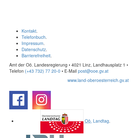
Kontakt
.
Telefonbuch
.
Impressum
.
Datenschutz
.
Barrierefreiheit
.
Amt der Oö. Landesregierung • 4021 Linz, Landhausplatz 1
•
Telefon
(+43 732) 77 20-0
• E-Mail
post@ooe.gv.at
www.land-oberoesterreich.gv.at
.
.
Oö.
Landtag
.