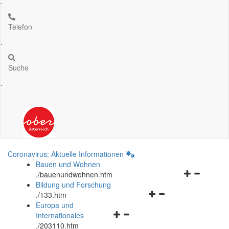
.
Telefon
.
Suche
.
Coronavirus: Aktuelle Informationen
Bauen und Wohnen
Navigationsm
.
/bauenundwohnen.htm
öffnen
Bildung und Forschung
Navigationsmenü
und
.
/133.htm
öffnen
schließen
Europa und
Navigationsmenü
und
Internationales
öffnen
schließen
.
/203110.htm