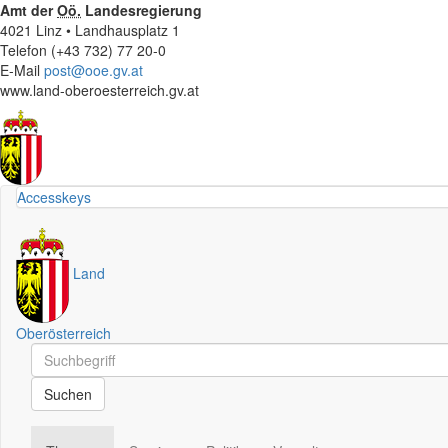
Amt der
Oö.
Landesregierung
4021 Linz • Landhausplatz 1
Telefon (+43 732) 77 20-0
E-Mail
post@ooe.gv.at
www.land-oberoesterreich.gv.at
Accesskeys
Land
Oberösterreich
Schnellsuche
Schnellsuche
Suchen