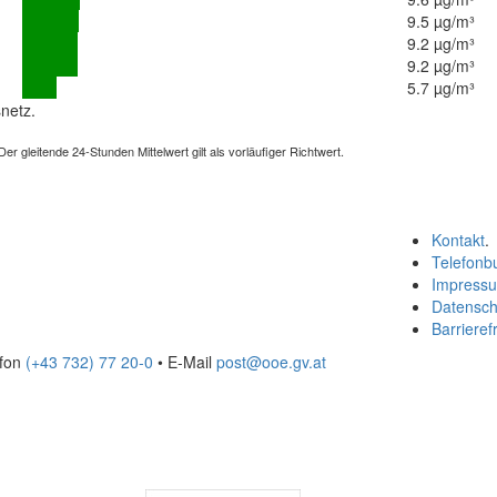
9.5 µg/m³
9.2 µg/m³
9.2 µg/m³
5.7 µg/m³
netz.
 gleitende 24-Stunden Mittelwert gilt als vorläufiger Richtwert.
Kontakt
.
Telefonb
Impress
Datensch
Barrierefr
efon
(+43 732) 77 20-0
• E-Mail
post@ooe.gv.at