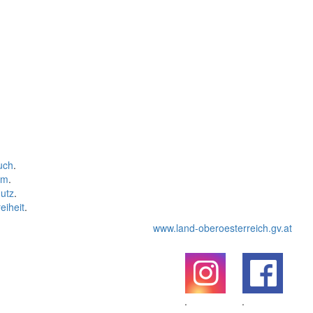
uch
.
um
.
utz
.
eiheit
.
www.land-oberoesterreich.gv.at
.
.