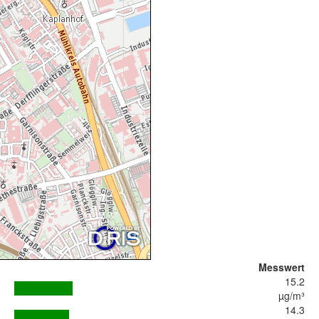
Messwert
15.2
µg/m³
14.3