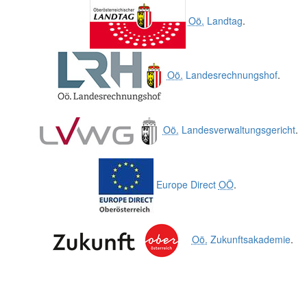
Oö.
Landtag
.
Oö.
Landesrechnungshof
.
Oö.
Landesverwaltungsgericht
.
Europe Direct
OÖ
.
Oö.
Zukunftsakademie
.