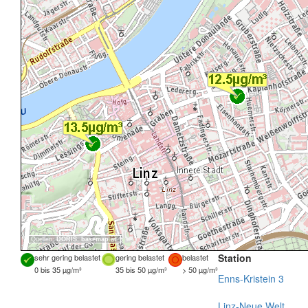
Quellen:
DORIS
,
basemap.at
Station
sehr gering belastet
gering belastet
belastet
0 bis 35 µg/m³
35 bis 50 µg/m³
> 50 µg/m³
Enns-Kristein 3
Linz-Neue Welt