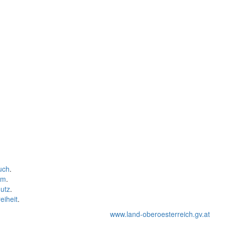
uch
.
um
.
utz
.
eiheit
.
www.land-oberoesterreich.gv.at