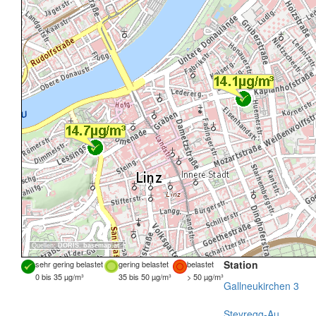
Quellen:
DORIS
,
basemap.at
Station
sehr gering belastet
gering belastet
belastet
0 bis 35 µg/m³
35 bis 50 µg/m³
> 50 µg/m³
Gallneukirchen 3
Steyregg-Au