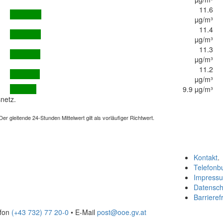
11.6
µg/m³
11.4
µg/m³
11.3
µg/m³
11.2
µg/m³
9.9 µg/m³
netz.
 gleitende 24-Stunden Mittelwert gilt als vorläufiger Richtwert.
Kontakt
.
Telefonb
Impress
Datensch
Barrierefr
efon
(+43 732) 77 20-0
• E-Mail
post@ooe.gv.at