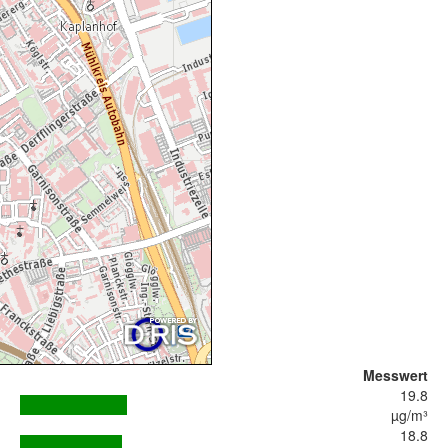
Messwert
19.8
µg/m³
18.8