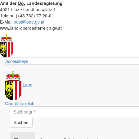
Amt der
Oö.
Landesregierung
4021 Linz • Landhausplatz 1
Telefon (+43 732) 77 20-0
E-Mail
post@ooe.gv.at
www.land-oberoesterreich.gv.at
Accesskeys
Land
Oberösterreich
Schnellsuche
Schnellsuche
Suchen