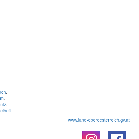
uch
.
um
.
utz
.
eiheit
.
www.land-oberoesterreich.gv.at