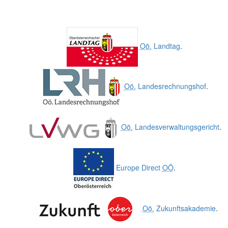
Oö.
Landtag
.
Oö.
Landesrechnungshof
.
Oö.
Landesverwaltungsgericht
.
Europe Direct
OÖ
.
Oö.
Zukunftsakademie
.