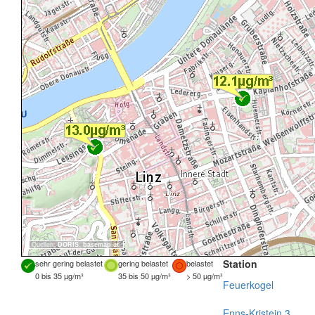
Quellen:
DORIS
,
basemap.at
Station
sehr gering belastet
gering belastet
belastet
0 bis 35 µg/m³
35 bis 50 µg/m³
> 50 µg/m³
Feuerkogel
Enns-Kristein 3