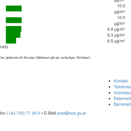
10.0
µg/m³
10.0
µg/m³
9.9 µg/m³
9.3 µg/m³
6.5 µg/m³
netz.
 gleitende 24-Stunden Mittelwert gilt als vorläufiger Richtwert.
Kontakt
.
Telefonb
Impress
Datensch
Barrierefr
efon
(+43 732) 77 20-0
• E-Mail
post@ooe.gv.at