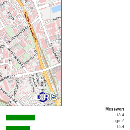
Messwert
18.4
µg/m³
15.4