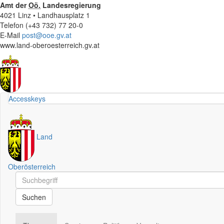
Amt der
Oö.
Landesregierung
4021 Linz • Landhausplatz 1
Telefon (+43 732) 77 20-0
E-Mail
post@ooe.gv.at
www.land-oberoesterreich.gv.at
Accesskeys
Land
Oberösterreich
Schnellsuche
Schnellsuche
Suchen