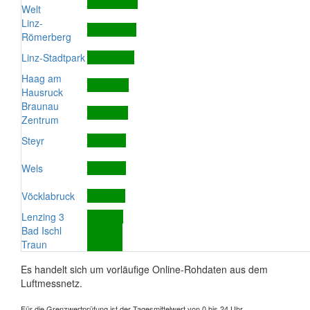
Welt
Linz-
Römerberg
Linz-Stadtpark
Haag am
Hausruck
Braunau
Zentrum
Steyr
Wels
Vöcklabruck
Lenzing 3
Bad Ischl
Traun
Es handelt sich um vorläufige Online-Rohdaten aus dem
Luftmessnetz.
Für die Grenzwertprüfung ist der Tagesmittelwert von 0 bis 24 Uhr