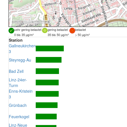
Quellen:
DORIS
,
basemap.at
sehr gering belastet
gering belastet
belastet
0 bis 35 µg/m³
35 bis 50 µg/m³
> 50 µg/m³
Station
Gallneukirchen
3
Steyregg-Au
Bad Zell
Linz-24er-
Turm
Enns-Kristein
3
Grünbach
Feuerkogel
Linz-Neue