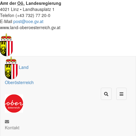
Amt der
Oö.
Landesregierung
4021 Linz • Landhausplatz 1
Telefon (+43 732) 77 20-0
E-Mail
post@ooe.gv.at
www.land-oberoesterreich.gv.at
Land
Oberösterreich
Kontakt