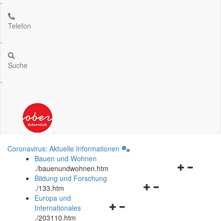
.
Telefon
.
Suche
.
Coronavirus: Aktuelle Informationen
Bauen und Wohnen
Navigationsm
.
/bauenundwohnen.htm
öffnen
Bildung und Forschung
Navigationsmenü
und
.
/133.htm
öffnen
schließen
Europa und
Navigationsmenü
und
Internationales
öffnen
schließen
.
/203110.htm