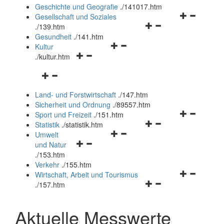
und
Geschichte und Geografie
.
/141017.htm
schließen
Navigationsm
Gesellschaft und Soziales
Navigationsmenü
öffnen
.
/139.htm
öffnen
und
Gesundheit
.
/141.htm
Navigationsmenü
und
schließen
Kultur
Navigationsmenü
öffnen
schließen
.
/kultur.htm
öffnen
und
Navigationsmenü
und
schließen
öffnen
schließen
Land- und Forstwirtschaft
.
/147.htm
und
Sicherheit und Ordnung
.
/89557.htm
schließen
Navigationsm
Sport und Freizeit
.
/151.htm
Navigationsmenü
öffnen
Statistik
.
/statistik.htm
Navigationsmenü
öffnen
und
Umwelt
Navigationsmenü
öffnen
und
schließen
und Natur
öffnen
und
schließen
.
/153.htm
und
schließen
Verkehr
.
/155.htm
schließen
Navigationsm
Wirtschaft, Arbeit und Tourismus
Navigationsmenü
öffnen
.
/157.htm
öffnen
und
und
schließen
Aktuelle Messwerte
schließen