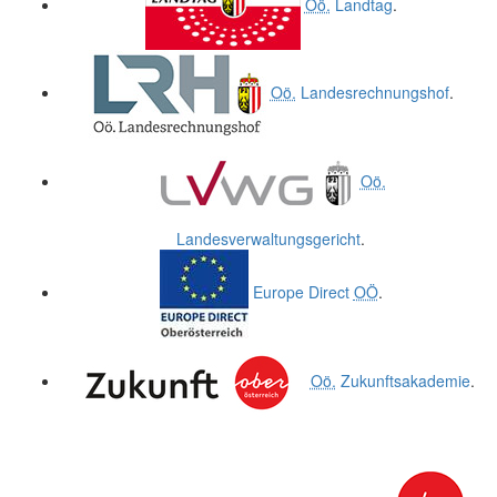
Oö.
Landtag
.
Oö.
Landesrechnungshof
.
Oö.
Landesverwaltungsgericht
.
Europe Direct
OÖ
.
Oö.
Zukunftsakademie
.