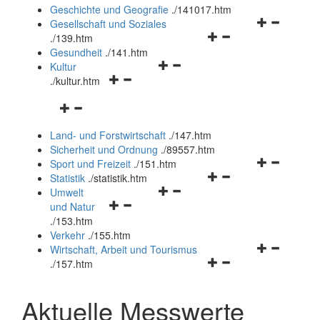
und
Geschichte und Geografie
.
/141017.htm
schließen
Navigationsm
Gesellschaft und Soziales
Navigationsmenü
öffnen
.
/139.htm
öffnen
und
Gesundheit
.
/141.htm
Navigationsmenü
und
schließen
Kultur
Navigationsmenü
öffnen
schließen
.
/kultur.htm
öffnen
und
Navigationsmenü
und
schließen
öffnen
schließen
Land- und Forstwirtschaft
.
/147.htm
und
Sicherheit und Ordnung
.
/89557.htm
schließen
Navigationsm
Sport und Freizeit
.
/151.htm
Navigationsmenü
öffnen
Statistik
.
/statistik.htm
Navigationsmenü
öffnen
und
Umwelt
Navigationsmenü
öffnen
und
schließen
und Natur
öffnen
und
schließen
.
/153.htm
und
schließen
Verkehr
.
/155.htm
schließen
Navigationsm
Wirtschaft, Arbeit und Tourismus
Navigationsmenü
öffnen
.
/157.htm
öffnen
und
und
schließen
Aktuelle Messwerte
schließen