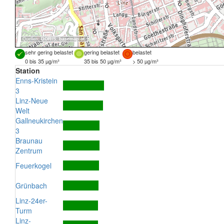
Quellen:
DORIS
,
basemap.at
sehr gering belastet
gering belastet
belastet
0 bis 35 µg/m³
35 bis 50 µg/m³
> 50 µg/m³
Station
Enns-Kristein
3
Linz-Neue
Welt
Gallneukirchen
3
Braunau
Zentrum
Feuerkogel
Grünbach
Linz-24er-
Turm
Linz-