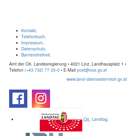
Kontakt
.
Telefonbuch
.
Impressum
.
Datenschutz
.
Barrierefreiheit
.
Amt der Oö. Landesregierung • 4021 Linz, Landhausplatz 1
•
Telefon
(+43 732) 77 20-0
• E-Mail
post@ooe.gv.at
www.land-oberoesterreich.gv.at
.
.
Oö.
Landtag
.