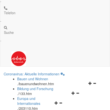
.
Telefon
.
Suche
.
Coronavirus: Aktuelle Informationen
Bauen und Wohnen
Navigationsm
.
/bauenundwohnen.htm
öffnen
Bildung und Forschung
Navigationsmenü
und
.
/133.htm
öffnen
schließen
Europa und
Navigationsmenü
und
Internationales
öffnen
schließen
.
/203110.htm