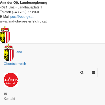
Amt der
Oö.
Landesregierung
4021 Linz • Landhausplatz 1
Telefon (+43 732) 77 20-0
E-Mail
post@ooe.gv.at
www.land-oberoesterreich.gv.at
Land
Oberösterreich
Kontakt