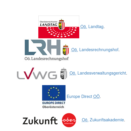
Oö.
Landtag
.
Oö.
Landesrechnungshof
.
Oö.
Landesverwaltungsgericht
.
Europe Direct
OÖ
.
Oö.
Zukunftsakademie
.