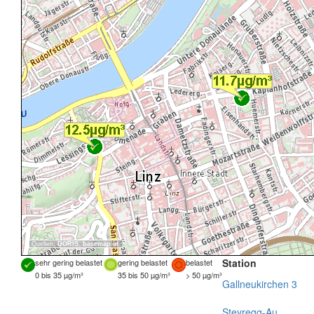
Quellen:
DORIS
,
basemap.at
Station
sehr gering belastet
gering belastet
belastet
0 bis 35 µg/m³
35 bis 50 µg/m³
> 50 µg/m³
Gallneukirchen 3
Steyregg-Au