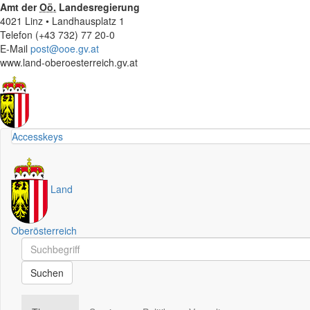
Amt der
Oö.
Landesregierung
4021 Linz • Landhausplatz 1
Telefon (+43 732) 77 20-0
E-Mail
post@ooe.gv.at
www.land-oberoesterreich.gv.at
Accesskeys
Land
Oberösterreich
Schnellsuche
Schnellsuche
Suchen