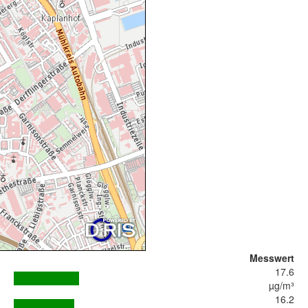
Messwert
17.6
µg/m³
16.2