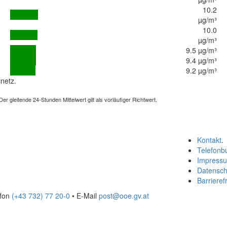
10.2
µg/m³
10.0
µg/m³
9.5 µg/m³
9.4 µg/m³
9.2 µg/m³
netz.
 gleitende 24-Stunden Mittelwert gilt als vorläufiger Richtwert.
Kontakt
.
Telefonb
Impress
Datensch
Barrierefr
efon
(+43 732) 77 20-0
• E-Mail
post@ooe.gv.at