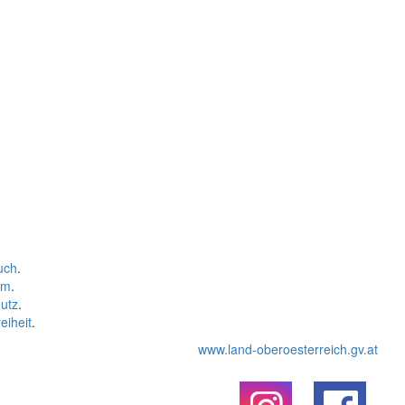
uch
.
um
.
utz
.
eiheit
.
www.land-oberoesterreich.gv.at