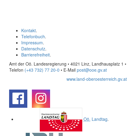
Kontakt
.
Telefonbuch
.
Impressum
.
Datenschutz
.
Barrierefreiheit
.
Amt der Oö. Landesregierung • 4021 Linz, Landhausplatz 1
•
Telefon
(+43 732) 77 20-0
• E-Mail
post@ooe.gv.at
www.land-oberoesterreich.gv.at
.
.
Oö.
Landtag
.