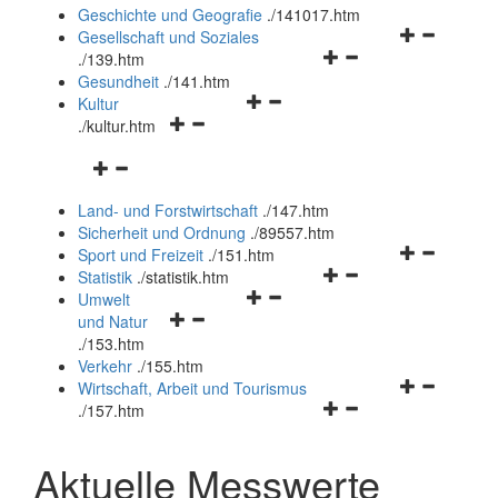
und
Geschichte und Geografie
.
/141017.htm
schließen
Navigationsm
Gesellschaft und Soziales
Navigationsmenü
öffnen
.
/139.htm
öffnen
und
Gesundheit
.
/141.htm
Navigationsmenü
und
schließen
Kultur
Navigationsmenü
öffnen
schließen
.
/kultur.htm
öffnen
und
Navigationsmenü
und
schließen
öffnen
schließen
Land- und Forstwirtschaft
.
/147.htm
und
Sicherheit und Ordnung
.
/89557.htm
schließen
Navigationsm
Sport und Freizeit
.
/151.htm
Navigationsmenü
öffnen
Statistik
.
/statistik.htm
Navigationsmenü
öffnen
und
Umwelt
Navigationsmenü
öffnen
und
schließen
und Natur
öffnen
und
schließen
.
/153.htm
und
schließen
Verkehr
.
/155.htm
schließen
Navigationsm
Wirtschaft, Arbeit und Tourismus
Navigationsmenü
öffnen
.
/157.htm
öffnen
und
und
schließen
Aktuelle Messwerte
schließen