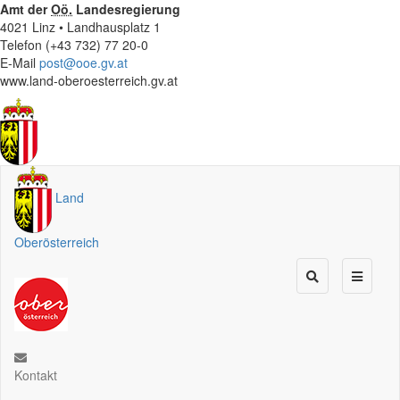
Amt der
Oö.
Landesregierung
4021 Linz • Landhausplatz 1
Telefon (+43 732) 77 20-0
E-Mail
post@ooe.gv.at
www.land-oberoesterreich.gv.at
Land
Oberösterreich
Kontakt