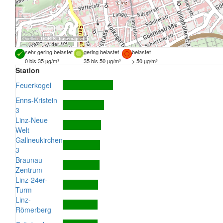
Quellen:
DORIS
,
basemap.at
sehr gering belastet
gering belastet
belastet
0 bis 35 µg/m³
35 bis 50 µg/m³
> 50 µg/m³
Station
Feuerkogel
Enns-Kristein
3
Linz-Neue
Welt
Gallneukirchen
3
Braunau
Zentrum
Linz-24er-
Turm
Linz-
Römerberg