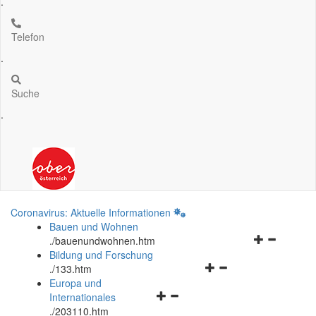
.
Telefon
.
Suche
.
Coronavirus: Aktuelle Informationen
Bauen und Wohnen
Navigationsm
.
/bauenundwohnen.htm
öffnen
Bildung und Forschung
Navigationsmenü
und
.
/133.htm
öffnen
schließen
Europa und
Navigationsmenü
und
Internationales
öffnen
schließen
.
/203110.htm