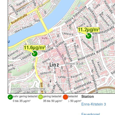
Quellen:
DORIS
,
basemap.at
Station
sehr gering belastet
gering belastet
belastet
0 bis 35 µg/m³
35 bis 50 µg/m³
> 50 µg/m³
Enns-Kristein 3
Feuerkogel