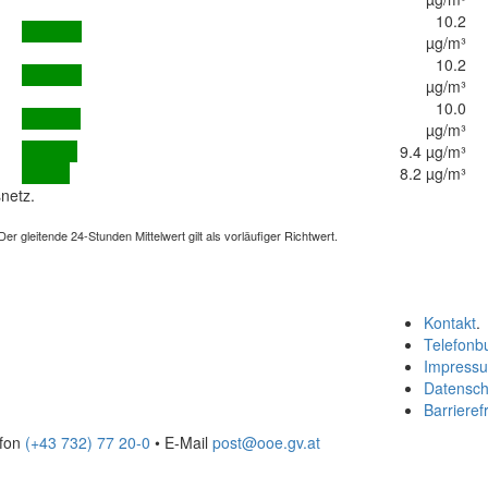
10.2
µg/m³
10.2
µg/m³
10.0
µg/m³
9.4 µg/m³
8.2 µg/m³
netz.
 gleitende 24-Stunden Mittelwert gilt als vorläufiger Richtwert.
Kontakt
.
Telefonb
Impress
Datensch
Barrierefr
efon
(+43 732) 77 20-0
• E-Mail
post@ooe.gv.at