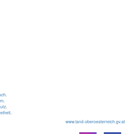
uch
.
um
.
utz
.
eiheit
.
www.land-oberoesterreich.gv.at