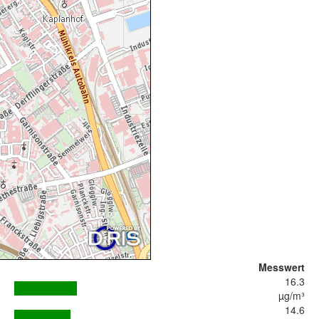
Messwert
16.3
µg/m³
14.6