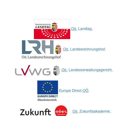
Oö.
Landtag
.
Oö.
Landesrechnungshof
.
Oö.
Landesverwaltungsgericht
.
Europe Direct
OÖ
.
Oö.
Zukunftsakademie
.