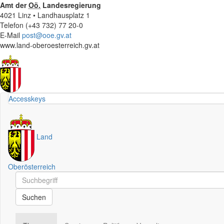
Amt der
Oö.
Landesregierung
4021 Linz • Landhausplatz 1
Telefon (+43 732) 77 20-0
E-Mail
post@ooe.gv.at
www.land-oberoesterreich.gv.at
Accesskeys
Land
Oberösterreich
Schnellsuche
Schnellsuche
Suchen