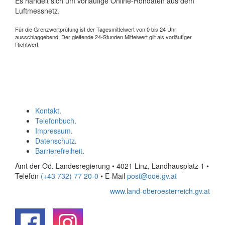
Es handelt sich um vorläufige Online-Rohdaten aus dem
Luftmessnetz.
Für die Grenzwertprüfung ist der Tagesmittelwert von 0 bis 24 Uhr
ausschlaggebend. Der gleitende 24-Stunden Mittelwert gilt als vorläufiger
Richtwert.
Kontakt
.
Telefonbuch
.
Impressum
.
Datenschutz
.
Barrierefreiheit
.
Amt der Oö. Landesregierung • 4021 Linz, Landhausplatz 1
•
Telefon
(+43 732) 77 20-0
• E-Mail
post@ooe.gv.at
www.land-oberoesterreich.gv.at