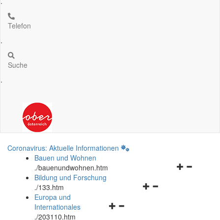
.
Telefon
.
Suche
.
Coronavirus: Aktuelle Informationen
Bauen und Wohnen
Navigationsm
.
/bauenundwohnen.htm
öffnen
Bildung und Forschung
Navigationsmenü
und
.
/133.htm
öffnen
schließen
Europa und
Navigationsmenü
und
Internationales
öffnen
schließen
.
/203110.htm