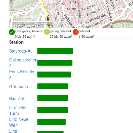
Quellen:
DORIS
,
basemap.at
sehr gering belastet
gering belastet
belastet
0 bis 35 µg/m³
35 bis 50 µg/m³
> 50 µg/m³
Station
Steyregg-Au
Gallneukirchen
3
Enns-Kristein
3
Grünbach
Bad Zell
Linz-24er-
Turm
Linz-Neue
Welt
Linz-