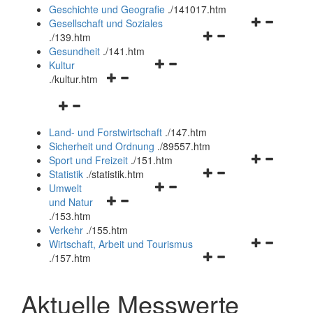
und
Geschichte und Geografie
.
/141017.htm
schließen
Navigationsm
Gesellschaft und Soziales
Navigationsmenü
öffnen
.
/139.htm
öffnen
und
Gesundheit
.
/141.htm
Navigationsmenü
und
schließen
Kultur
Navigationsmenü
öffnen
schließen
.
/kultur.htm
öffnen
und
Navigationsmenü
und
schließen
öffnen
schließen
Land- und Forstwirtschaft
.
/147.htm
und
Sicherheit und Ordnung
.
/89557.htm
schließen
Navigationsm
Sport und Freizeit
.
/151.htm
Navigationsmenü
öffnen
Statistik
.
/statistik.htm
Navigationsmenü
öffnen
und
Umwelt
Navigationsmenü
öffnen
und
schließen
und Natur
öffnen
und
schließen
.
/153.htm
und
schließen
Verkehr
.
/155.htm
schließen
Navigationsm
Wirtschaft, Arbeit und Tourismus
Navigationsmenü
öffnen
.
/157.htm
öffnen
und
und
schließen
Aktuelle Messwerte
schließen