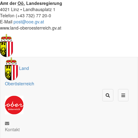
Amt der
Oö.
Landesregierung
4021 Linz • Landhausplatz 1
Telefon (+43 732) 77 20-0
E-Mail
post@ooe.gv.at
www.land-oberoesterreich.gv.at
Land
Oberösterreich
Kontakt