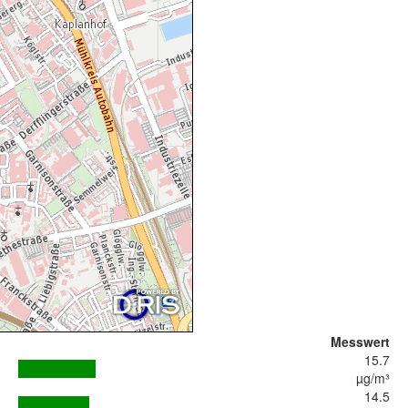
Messwert
15.7
µg/m³
14.5