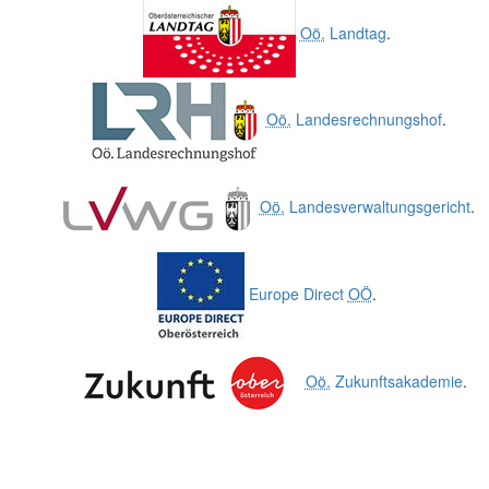
Oö.
Landtag
.
Oö.
Landesrechnungshof
.
Oö.
Landesverwaltungsgericht
.
Europe Direct
OÖ
.
Oö.
Zukunftsakademie
.