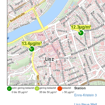
Quellen:
DORIS
,
basemap.at
Station
sehr gering belastet
gering belastet
belastet
0 bis 35 µg/m³
35 bis 50 µg/m³
> 50 µg/m³
Enns-Kristein 3
Linz-Neue Welt