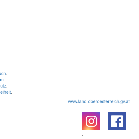
uch
.
um
.
utz
.
eiheit
.
www.land-oberoesterreich.gv.at
.
.