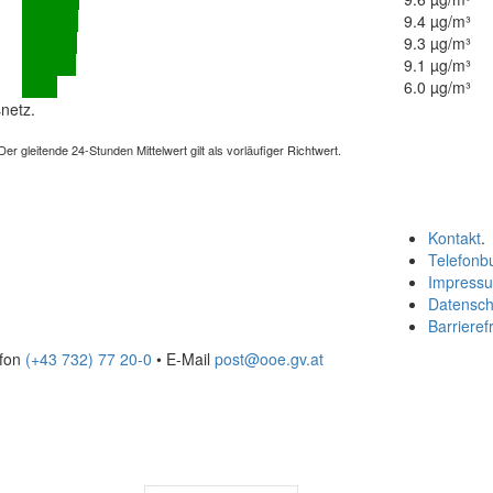
9.4 µg/m³
9.3 µg/m³
9.1 µg/m³
6.0 µg/m³
netz.
 gleitende 24-Stunden Mittelwert gilt als vorläufiger Richtwert.
Kontakt
.
Telefonb
Impress
Datensch
Barrierefr
efon
(+43 732) 77 20-0
• E-Mail
post@ooe.gv.at