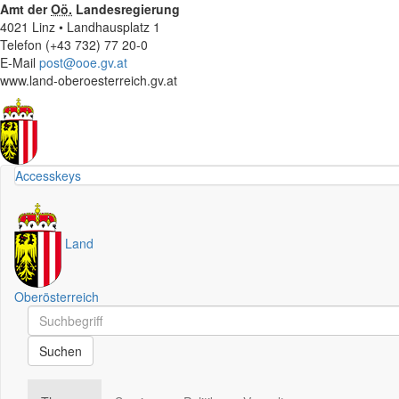
Amt der
Oö.
Landesregierung
4021 Linz • Landhausplatz 1
Telefon (+43 732) 77 20-0
E-Mail
post@ooe.gv.at
www.land-oberoesterreich.gv.at
Accesskeys
Land
Oberösterreich
Schnellsuche
Schnellsuche
Suchen