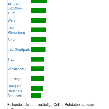
Zentrum
Linz-24er-
Turm
Wels
Linz-
Römerberg
Steyr
Linz-Stadtpark
Traun
Vöcklabruck
Lenzing 3
Haag am
Hausruck
Bad Ischl
Es handelt sich um vorläufige Online-Rohdaten aus dem