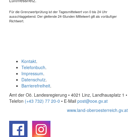
Luftmessnetz.
Für die Grenzwertprüfung ist der Tagesmittelwert von 0 bis 24 Uhr
ausschlaggebend. Der gleitende 24-Stunden Mittelwert gilt als vorläufiger
Richtwert.
Kontakt
.
Telefonbuch
.
Impressum
.
Datenschutz
.
Barrierefreiheit
.
Amt der Oö. Landesregierung • 4021 Linz, Landhausplatz 1
•
Telefon
(+43 732) 77 20-0
• E-Mail
post@ooe.gv.at
www.land-oberoesterreich.gv.at