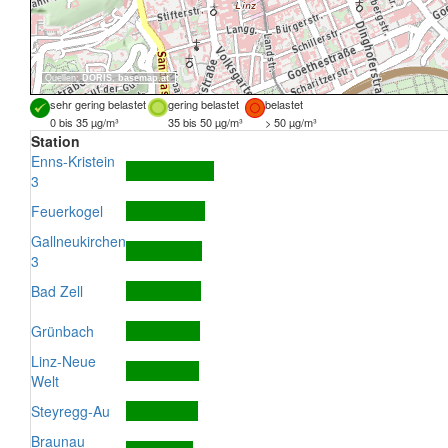
Quellen:
DORIS
,
basemap.at
sehr gering belastet
gering belastet
belastet
0 bis 35 µg/m³
35 bis 50 µg/m³
> 50 µg/m³
Station
Enns-Kristein
3
Feuerkogel
Gallneukirchen
3
Bad Zell
Grünbach
Linz-Neue
Welt
Steyregg-Au
Braunau