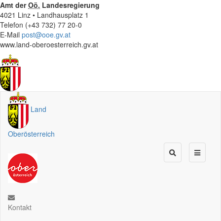
Amt der
Oö.
Landesregierung
4021 Linz • Landhausplatz 1
Telefon (+43 732) 77 20-0
E-Mail
post@ooe.gv.at
www.land-oberoesterreich.gv.at
Land
Oberösterreich
Kontakt