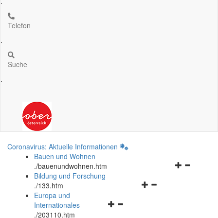
.
Telefon
.
Suche
.
Coronavirus: Aktuelle Informationen
Bauen und Wohnen
Navigationsm
.
/bauenundwohnen.htm
öffnen
Bildung und Forschung
Navigationsmenü
und
.
/133.htm
öffnen
schließen
Europa und
Navigationsmenü
und
Internationales
öffnen
schließen
.
/203110.htm