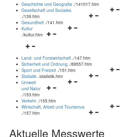
und
Geschichte und Geografie
.
/141017.htm
schließen
Navigationsm
Gesellschaft und Soziales
Navigationsmenü
öffnen
.
/139.htm
öffnen
und
Gesundheit
.
/141.htm
Navigationsmenü
und
schließen
Kultur
Navigationsmenü
öffnen
schließen
.
/kultur.htm
öffnen
und
Navigationsmenü
und
schließen
öffnen
schließen
Land- und Forstwirtschaft
.
/147.htm
und
Sicherheit und Ordnung
.
/89557.htm
schließen
Navigationsm
Sport und Freizeit
.
/151.htm
Navigationsmenü
öffnen
Statistik
.
/statistik.htm
Navigationsmenü
öffnen
und
Umwelt
Navigationsmenü
öffnen
und
schließen
und Natur
öffnen
und
schließen
.
/153.htm
und
schließen
Verkehr
.
/155.htm
schließen
Navigationsm
Wirtschaft, Arbeit und Tourismus
Navigationsmenü
öffnen
.
/157.htm
öffnen
und
und
schließen
Aktuelle Messwerte
schließen