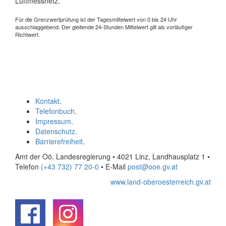
Luftmessnetz.
Für die Grenzwertprüfung ist der Tagesmittelwert von 0 bis 24 Uhr
ausschlaggebend. Der gleitende 24-Stunden Mittelwert gilt als vorläufiger
Richtwert.
Kontakt
.
Telefonbuch
.
Impressum
.
Datenschutz
.
Barrierefreiheit
.
Amt der Oö. Landesregierung • 4021 Linz, Landhausplatz 1
•
Telefon
(+43 732) 77 20-0
• E-Mail
post@ooe.gv.at
www.land-oberoesterreich.gv.at