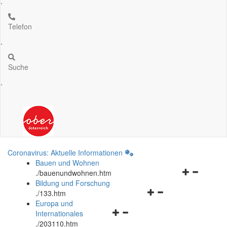
.
Telefon
.
Suche
.
Coronavirus: Aktuelle Informationen
Bauen und Wohnen
Navigationsm
.
/bauenundwohnen.htm
öffnen
Bildung und Forschung
Navigationsmenü
und
.
/133.htm
öffnen
schließen
Europa und
Navigationsmenü
und
Internationales
öffnen
schließen
.
/203110.htm