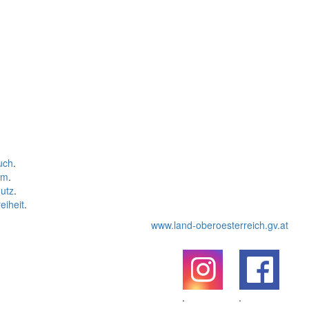
uch
.
um
.
utz
.
eiheit
.
www.land-oberoesterreich.gv.at
.
.