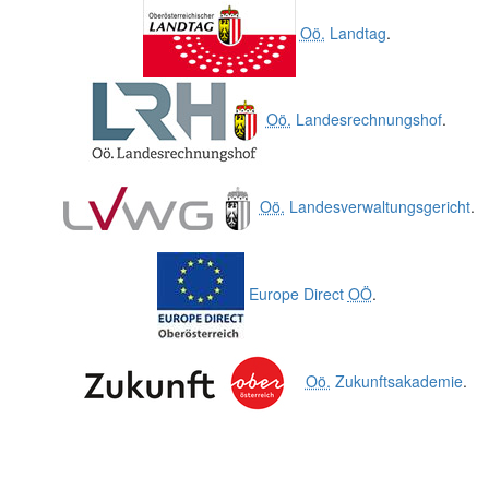
Oö.
Landtag
.
Oö.
Landesrechnungshof
.
Oö.
Landesverwaltungsgericht
.
Europe Direct
OÖ
.
Oö.
Zukunftsakademie
.