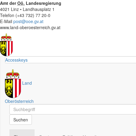
Amt der
Oö.
Landesregierung
4021 Linz • Landhausplatz 1
Telefon (+43 732) 77 20-0
E-Mail
post@ooe.gv.at
www.land-oberoesterreich.gv.at
Accesskeys
Land
Oberösterreich
Schnellsuche
Schnellsuche
Suchen