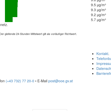
9.5 µg/m³
9.3 µg/m³
9.2 µg/m³
5.7 µg/m³
netz.
 gleitende 24-Stunden Mittelwert gilt als vorläufiger Richtwert.
Kontakt
.
Telefonb
Impress
Datensch
Barrierefr
efon
(+43 732) 77 20-0
• E-Mail
post@ooe.gv.at