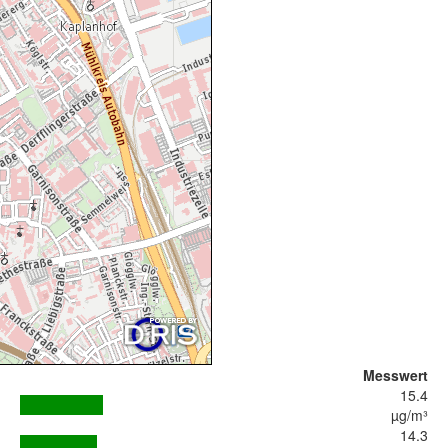
Messwert
15.4
µg/m³
14.3