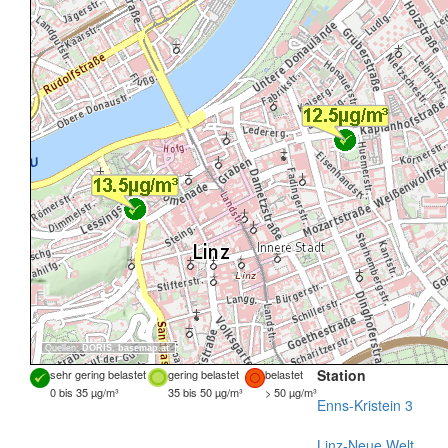
Quellen:
DORIS
,
basemap.at
Station
sehr gering belastet
gering belastet
belastet
0 bis 35 µg/m³
35 bis 50 µg/m³
> 50 µg/m³
Enns-Kristein 3
Linz-Neue Welt