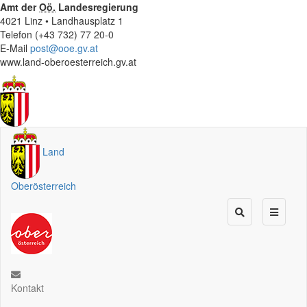
Amt der
Oö.
Landesregierung
4021 Linz • Landhausplatz 1
Telefon (+43 732) 77 20-0
E-Mail
post@ooe.gv.at
www.land-oberoesterreich.gv.at
Land
Oberösterreich
Kontakt