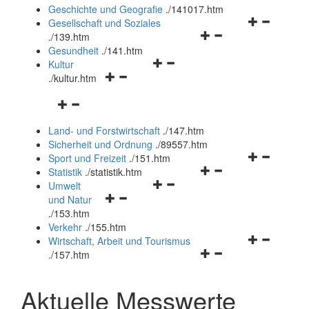
und
Geschichte und Geografie
.
/141017.htm
schließen
Navigationsm
Gesellschaft und Soziales
Navigationsmenü
öffnen
.
/139.htm
öffnen
und
Gesundheit
.
/141.htm
Navigationsmenü
und
schließen
Kultur
Navigationsmenü
öffnen
schließen
.
/kultur.htm
öffnen
und
Navigationsmenü
und
schließen
öffnen
schließen
Land- und Forstwirtschaft
.
/147.htm
und
Sicherheit und Ordnung
.
/89557.htm
schließen
Navigationsm
Sport und Freizeit
.
/151.htm
Navigationsmenü
öffnen
Statistik
.
/statistik.htm
Navigationsmenü
öffnen
und
Umwelt
Navigationsmenü
öffnen
und
schließen
und Natur
öffnen
und
schließen
.
/153.htm
und
schließen
Verkehr
.
/155.htm
schließen
Navigationsm
Wirtschaft, Arbeit und Tourismus
Navigationsmenü
öffnen
.
/157.htm
öffnen
und
und
schließen
Aktuelle Messwerte
schließen