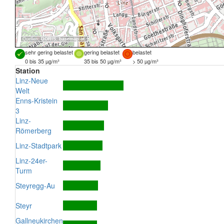
Quellen:
DORIS
,
basemap.at
sehr gering belastet
gering belastet
belastet
0 bis 35 µg/m³
35 bis 50 µg/m³
> 50 µg/m³
Station
Linz-Neue
Welt
Enns-Kristein
3
Linz-
Römerberg
Linz-Stadtpark
Linz-24er-
Turm
Steyregg-Au
Steyr
Gallneukirchen