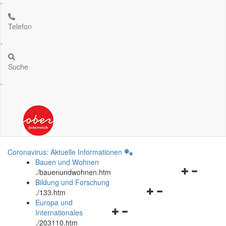
.
Telefon
.
Suche
.
Coronavirus: Aktuelle Informationen
Bauen und Wohnen
Navigationsm
.
/bauenundwohnen.htm
öffnen
Bildung und Forschung
Navigationsmenü
und
.
/133.htm
öffnen
schließen
Europa und
Navigationsmenü
und
Internationales
öffnen
schließen
.
/203110.htm