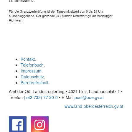
Luftmessnetz.
Für die Grenzwertprüfung ist der Tagesmittelwert von 0 bis 24 Uhr
ausschlaggebend. Der gleitende 24-Stunden Mittelwert gilt als vorläufiger
Richtwert.
Kontakt
.
Telefonbuch
.
Impressum
.
Datenschutz
.
Barrierefreiheit
.
Amt der Oö. Landesregierung • 4021 Linz, Landhausplatz 1
•
Telefon
(+43 732) 77 20-0
• E-Mail
post@ooe.gv.at
www.land-oberoesterreich.gv.at