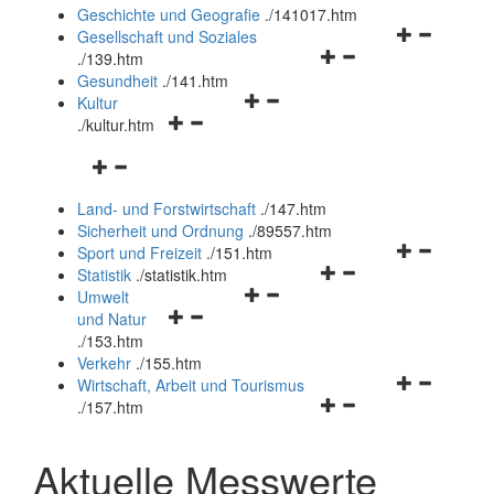
und
Geschichte und Geografie
.
/141017.htm
schließen
Navigationsm
Gesellschaft und Soziales
Navigationsmenü
öffnen
.
/139.htm
öffnen
und
Gesundheit
.
/141.htm
Navigationsmenü
und
schließen
Kultur
Navigationsmenü
öffnen
schließen
.
/kultur.htm
öffnen
und
Navigationsmenü
und
schließen
öffnen
schließen
Land- und Forstwirtschaft
.
/147.htm
und
Sicherheit und Ordnung
.
/89557.htm
schließen
Navigationsm
Sport und Freizeit
.
/151.htm
Navigationsmenü
öffnen
Statistik
.
/statistik.htm
Navigationsmenü
öffnen
und
Umwelt
Navigationsmenü
öffnen
und
schließen
und Natur
öffnen
und
schließen
.
/153.htm
und
schließen
Verkehr
.
/155.htm
schließen
Navigationsm
Wirtschaft, Arbeit und Tourismus
Navigationsmenü
öffnen
.
/157.htm
öffnen
und
und
schließen
Aktuelle Messwerte
schließen