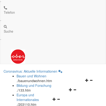
.
Telefon
.
Suche
.
Coronavirus: Aktuelle Informationen
Bauen und Wohnen
Navigationsm
.
/bauenundwohnen.htm
öffnen
Bildung und Forschung
Navigationsmenü
und
.
/133.htm
öffnen
schließen
Europa und
Navigationsmenü
und
Internationales
öffnen
schließen
.
/203110.htm