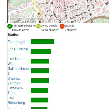
Quellen:
DORIS
,
basemap.at
sehr gering belastet
gering belastet
belastet
0 bis 35 µg/m³
35 bis 50 µg/m³
> 50 µg/m³
Station
Feuerkogel
Enns-Kristein
3
Linz-Neue
Welt
Gallneukirchen
3
Braunau
Zentrum
Linz-24er-
Turm
Linz-
Römerberg