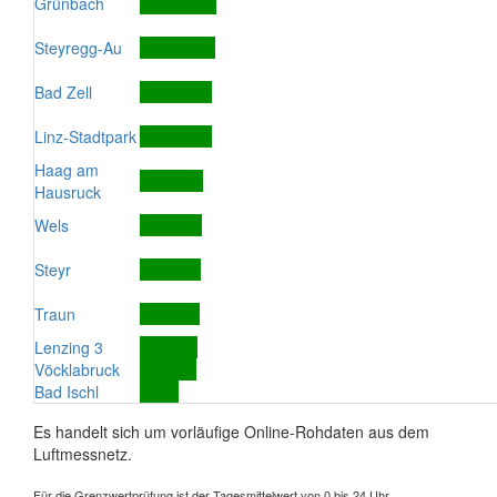
Grünbach
Steyregg-Au
Bad Zell
Linz-Stadtpark
Haag am
Hausruck
Wels
Steyr
Traun
Lenzing 3
Vöcklabruck
Bad Ischl
Es handelt sich um vorläufige Online-Rohdaten aus dem
Luftmessnetz.
Für die Grenzwertprüfung ist der Tagesmittelwert von 0 bis 24 Uhr