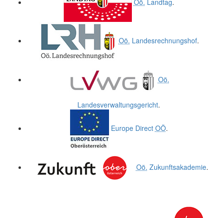
Oö.
Landtag
.
Oö.
Landesrechnungshof
.
Oö.
Landesverwaltungsgericht
.
Europe Direct
OÖ
.
Oö.
Zukunftsakademie
.