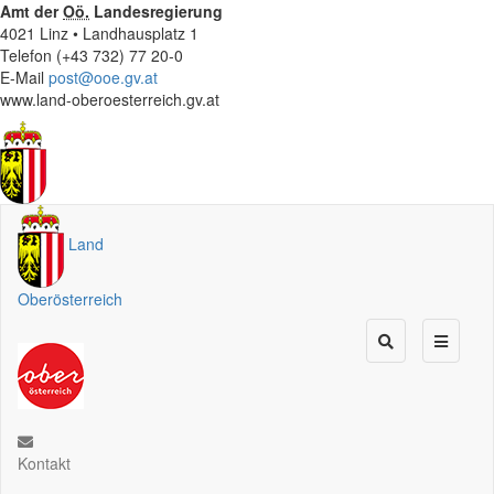
Amt der
Oö.
Landesregierung
4021 Linz • Landhausplatz 1
Telefon (+43 732) 77 20-0
E-Mail
post@ooe.gv.at
www.land-oberoesterreich.gv.at
Land
Oberösterreich
Kontakt