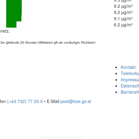
9.2 µg/m³
9.2 µg/m³
9.1 µg/m³
6.2 µg/m³
netz.
 gleitende 24-Stunden Mittelwert gilt als vorläufiger Richtwert.
Kontakt
.
Telefonb
Impress
Datensch
Barrierefr
efon
(+43 732) 77 20-0
• E-Mail
post@ooe.gv.at