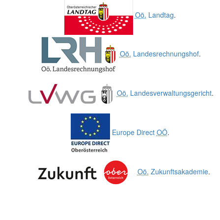
Oö.
Landtag
.
Oö.
Landesrechnungshof
.
Oö.
Landesverwaltungsgericht
.
Europe Direct
OÖ
.
Oö.
Zukunftsakademie
.