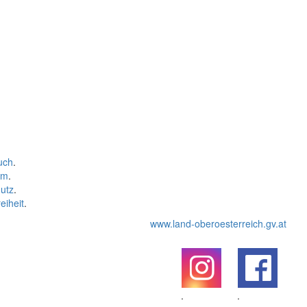
uch
.
um
.
utz
.
eiheit
.
www.land-oberoesterreich.gv.at
.
.