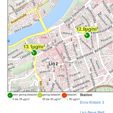
Quellen:
DORIS
,
basemap.at
Station
sehr gering belastet
gering belastet
belastet
0 bis 35 µg/m³
35 bis 50 µg/m³
> 50 µg/m³
Enns-Kristein 3
Linz-Neue Welt