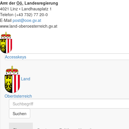
Amt der
Oö.
Landesregierung
4021 Linz • Landhausplatz 1
Telefon (+43 732) 77 20-0
E-Mail
post@ooe.gv.at
www.land-oberoesterreich.gv.at
Accesskeys
Land
Oberösterreich
Schnellsuche
Schnellsuche
Suchen