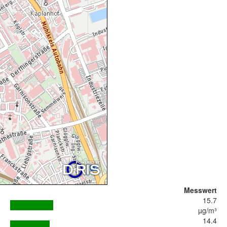
Messwert
15.7
µg/m³
14.4