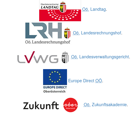
Oö.
Landtag
.
Oö.
Landesrechnungshof
.
Oö.
Landesverwaltungsgericht
.
Europe Direct
OÖ
.
Oö.
Zukunftsakademie
.