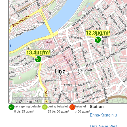
Quellen:
DORIS
,
basemap.at
Station
sehr gering belastet
gering belastet
belastet
0 bis 35 µg/m³
35 bis 50 µg/m³
> 50 µg/m³
Enns-Kristein 3
Linz-Neue Welt