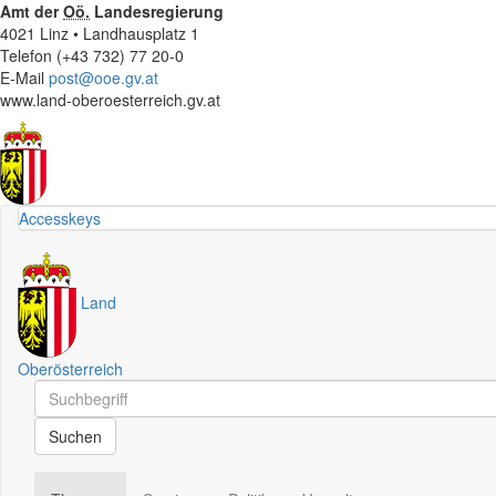
Amt der
Oö.
Landesregierung
4021 Linz • Landhausplatz 1
Telefon (+43 732) 77 20-0
E-Mail
post@ooe.gv.at
www.land-oberoesterreich.gv.at
Accesskeys
Land
Oberösterreich
Schnellsuche
Schnellsuche
Suchen