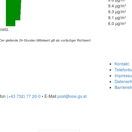
9.4 µg/m³
9.3 µg/m³
9.1 µg/m³
6.0 µg/m³
netz.
 gleitende 24-Stunden Mittelwert gilt als vorläufiger Richtwert.
Kontakt
.
Telefonb
Impress
Datensch
Barrierefr
efon
(+43 732) 77 20-0
• E-Mail
post@ooe.gv.at