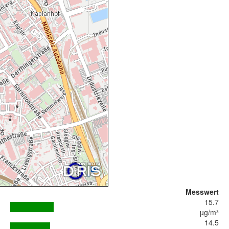
Messwert
15.7
µg/m³
14.5