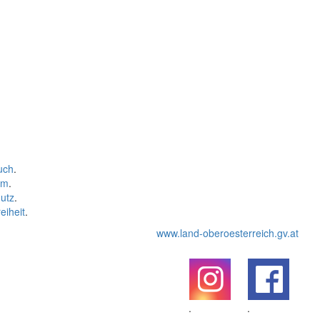
uch
.
um
.
utz
.
eiheit
.
www.land-oberoesterreich.gv.at
.
.