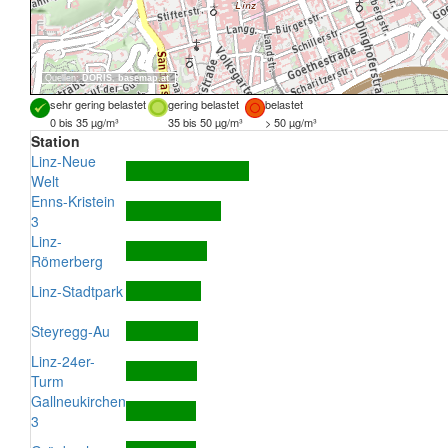
Quellen:
DORIS
,
basemap.at
sehr gering belastet
gering belastet
belastet
0 bis 35 µg/m³
35 bis 50 µg/m³
> 50 µg/m³
Station
Linz-Neue
Welt
Enns-Kristein
3
Linz-
Römerberg
Linz-Stadtpark
Steyregg-Au
Linz-24er-
Turm
Gallneukirchen
3