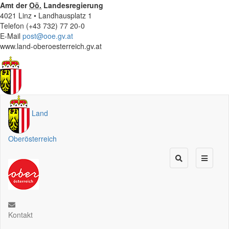
Amt der
Oö.
Landesregierung
4021 Linz • Landhausplatz 1
Telefon (+43 732) 77 20-0
E-Mail
post@ooe.gv.at
www.land-oberoesterreich.gv.at
Land
Oberösterreich
Kontakt