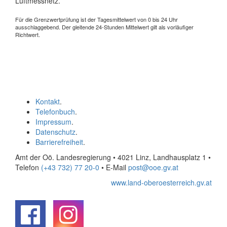
Luftmessnetz.
Für die Grenzwertprüfung ist der Tagesmittelwert von 0 bis 24 Uhr
ausschlaggebend. Der gleitende 24-Stunden Mittelwert gilt als vorläufiger
Richtwert.
Kontakt
.
Telefonbuch
.
Impressum
.
Datenschutz
.
Barrierefreiheit
.
Amt der Oö. Landesregierung • 4021 Linz, Landhausplatz 1
•
Telefon
(+43 732) 77 20-0
• E-Mail
post@ooe.gv.at
www.land-oberoesterreich.gv.at