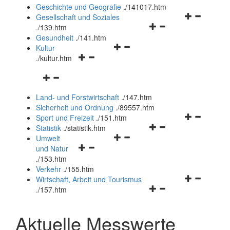
und
Geschichte und Geografie
.
/141017.htm
schließen
Navigationsm
Gesellschaft und Soziales
Navigationsmenü
öffnen
.
/139.htm
öffnen
und
Gesundheit
.
/141.htm
Navigationsmenü
und
schließen
Kultur
Navigationsmenü
öffnen
schließen
.
/kultur.htm
öffnen
und
Navigationsmenü
und
schließen
öffnen
schließen
Land- und Forstwirtschaft
.
/147.htm
und
Sicherheit und Ordnung
.
/89557.htm
schließen
Navigationsm
Sport und Freizeit
.
/151.htm
Navigationsmenü
öffnen
Statistik
.
/statistik.htm
Navigationsmenü
öffnen
und
Umwelt
Navigationsmenü
öffnen
und
schließen
und Natur
öffnen
und
schließen
.
/153.htm
und
schließen
Verkehr
.
/155.htm
schließen
Navigationsm
Wirtschaft, Arbeit und Tourismus
Navigationsmenü
öffnen
.
/157.htm
öffnen
und
und
schließen
Aktuelle Messwerte
schließen