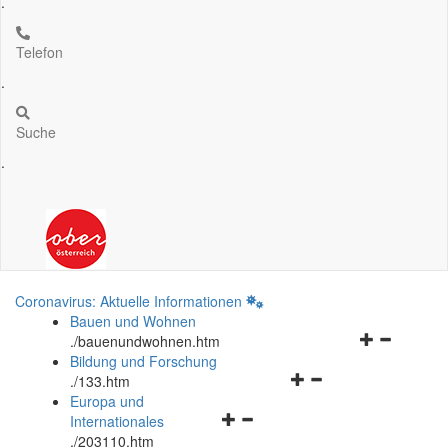
.
Telefon
.
Suche
.
Coronavirus: Aktuelle Informationen
Bauen und Wohnen
Navigationsm
.
/bauenundwohnen.htm
öffnen
Bildung und Forschung
Navigationsmenü
und
.
/133.htm
öffnen
schließen
Europa und
Navigationsmenü
und
Internationales
öffnen
schließen
.
/203110.htm