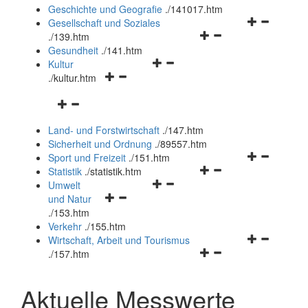
und
Geschichte und Geografie
.
/141017.htm
schließen
Navigationsm
Gesellschaft und Soziales
Navigationsmenü
öffnen
.
/139.htm
öffnen
und
Gesundheit
.
/141.htm
Navigationsmenü
und
schließen
Kultur
Navigationsmenü
öffnen
schließen
.
/kultur.htm
öffnen
und
Navigationsmenü
und
schließen
öffnen
schließen
Land- und Forstwirtschaft
.
/147.htm
und
Sicherheit und Ordnung
.
/89557.htm
schließen
Navigationsm
Sport und Freizeit
.
/151.htm
Navigationsmenü
öffnen
Statistik
.
/statistik.htm
Navigationsmenü
öffnen
und
Umwelt
Navigationsmenü
öffnen
und
schließen
und Natur
öffnen
und
schließen
.
/153.htm
und
schließen
Verkehr
.
/155.htm
schließen
Navigationsm
Wirtschaft, Arbeit und Tourismus
Navigationsmenü
öffnen
.
/157.htm
öffnen
und
und
schließen
Aktuelle Messwerte
schließen