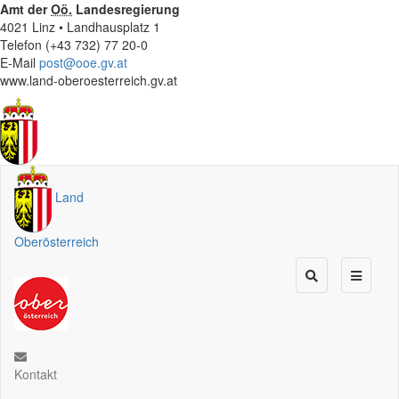
Amt der
Oö.
Landesregierung
4021 Linz • Landhausplatz 1
Telefon (+43 732) 77 20-0
E-Mail
post@ooe.gv.at
www.land-oberoesterreich.gv.at
Land
Oberösterreich
Kontakt