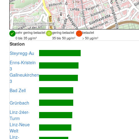
Quellen:
DORIS
,
basemap.at
sehr gering belastet
gering belastet
belastet
0 bis 35 µg/m³
35 bis 50 µg/m³
> 50 µg/m³
Station
Steyregg-Au
Enns-Kristein
3
Gallneukirchen
3
Bad Zell
Grünbach
Linz-24er-
Turm
Linz-Neue
Welt
Linz-