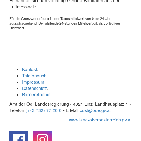
Es handelt sich um vorläufige Online-Rohdaten aus dem
Luftmessnetz.
Für die Grenzwertprüfung ist der Tagesmittelwert von 0 bis 24 Uhr
ausschlaggebend. Der gleitende 24-Stunden Mittelwert gilt als vorläufiger
Richtwert.
Kontakt
.
Telefonbuch
.
Impressum
.
Datenschutz
.
Barrierefreiheit
.
Amt der Oö. Landesregierung • 4021 Linz, Landhausplatz 1
•
Telefon
(+43 732) 77 20-0
• E-Mail
post@ooe.gv.at
www.land-oberoesterreich.gv.at