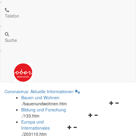
.
Telefon
.
Suche
.
Coronavirus: Aktuelle Informationen
Bauen und Wohnen
Navigationsm
.
/bauenundwohnen.htm
öffnen
Bildung und Forschung
Navigationsmenü
und
.
/133.htm
öffnen
schließen
Europa und
Navigationsmenü
und
Internationales
öffnen
schließen
.
/203110.htm