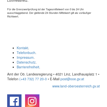
Luftmessnetz.
Für die Grenzwertprüfung ist der Tagesmittelwert von 0 bis 24 Uhr
ausschlaggebend. Der gleitende 24-Stunden Mittelwert gilt als vorläufiger
Richtwert.
Kontakt
.
Telefonbuch
.
Impressum
.
Datenschutz
.
Barrierefreiheit
.
Amt der Oö. Landesregierung • 4021 Linz, Landhausplatz 1
•
Telefon
(+43 732) 77 20-0
• E-Mail
post@ooe.gv.at
www.land-oberoesterreich.gv.at