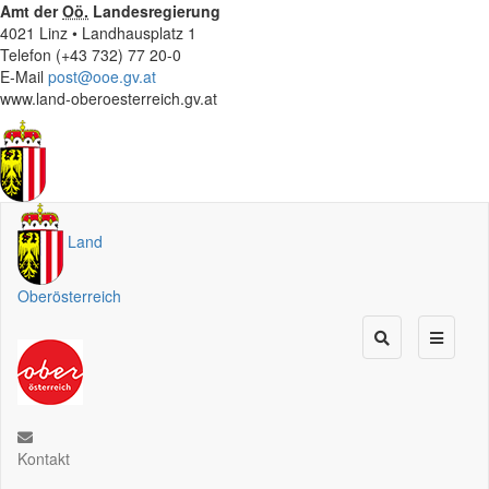
Amt der
Oö.
Landesregierung
4021 Linz • Landhausplatz 1
Telefon (+43 732) 77 20-0
E-Mail
post@ooe.gv.at
www.land-oberoesterreich.gv.at
Land
Oberösterreich
Kontakt