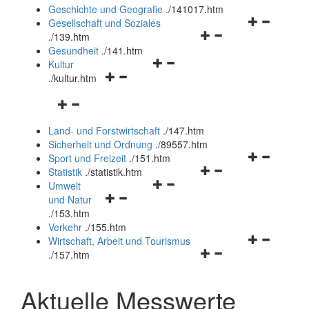
und
Geschichte und Geografie
.
/141017.htm
schließen
Navigationsm
Gesellschaft und Soziales
Navigationsmenü
öffnen
.
/139.htm
öffnen
und
Gesundheit
.
/141.htm
Navigationsmenü
und
schließen
Kultur
Navigationsmenü
öffnen
schließen
.
/kultur.htm
öffnen
und
Navigationsmenü
und
schließen
öffnen
schließen
Land- und Forstwirtschaft
.
/147.htm
und
Sicherheit und Ordnung
.
/89557.htm
schließen
Navigationsm
Sport und Freizeit
.
/151.htm
Navigationsmenü
öffnen
Statistik
.
/statistik.htm
Navigationsmenü
öffnen
und
Umwelt
Navigationsmenü
öffnen
und
schließen
und Natur
öffnen
und
schließen
.
/153.htm
und
schließen
Verkehr
.
/155.htm
schließen
Navigationsm
Wirtschaft, Arbeit und Tourismus
Navigationsmenü
öffnen
.
/157.htm
öffnen
und
und
schließen
Aktuelle Messwerte
schließen