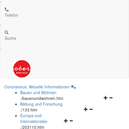
.
Telefon
.
Suche
.
Coronavirus: Aktuelle Informationen
Bauen und Wohnen
Navigationsm
.
/bauenundwohnen.htm
öffnen
Bildung und Forschung
Navigationsmenü
und
.
/133.htm
öffnen
schließen
Europa und
Navigationsmenü
und
Internationales
öffnen
schließen
.
/203110.htm