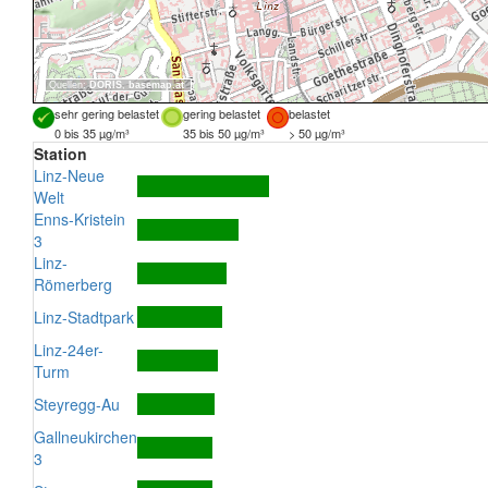
Quellen:
DORIS
,
basemap.at
sehr gering belastet
gering belastet
belastet
0 bis 35 µg/m³
35 bis 50 µg/m³
> 50 µg/m³
Station
Linz-Neue
Welt
Enns-Kristein
3
Linz-
Römerberg
Linz-Stadtpark
Linz-24er-
Turm
Steyregg-Au
Gallneukirchen
3