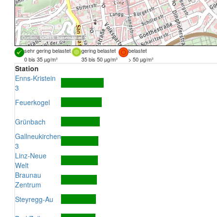
Quellen:
DORIS
,
basemap.at
sehr gering belastet
gering belastet
belastet
0 bis 35 µg/m³
35 bis 50 µg/m³
> 50 µg/m³
Station
Enns-Kristein
3
Feuerkogel
Grünbach
Gallneukirchen
3
Linz-Neue
Welt
Braunau
Zentrum
Steyregg-Au