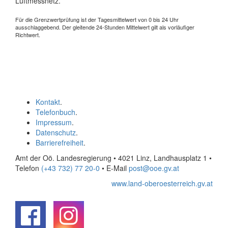
Luftmessnetz.
Für die Grenzwertprüfung ist der Tagesmittelwert von 0 bis 24 Uhr
ausschlaggebend. Der gleitende 24-Stunden Mittelwert gilt als vorläufiger
Richtwert.
Kontakt
.
Telefonbuch
.
Impressum
.
Datenschutz
.
Barrierefreiheit
.
Amt der Oö. Landesregierung • 4021 Linz, Landhausplatz 1
•
Telefon
(+43 732) 77 20-0
• E-Mail
post@ooe.gv.at
www.land-oberoesterreich.gv.at