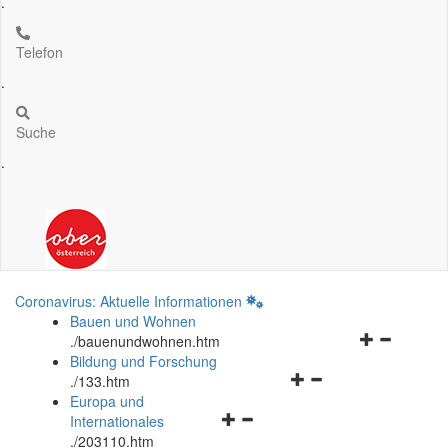
.
Telefon
.
Suche
.
Coronavirus: Aktuelle Informationen
Bauen und Wohnen
Navigationsm
.
/bauenundwohnen.htm
öffnen
Bildung und Forschung
Navigationsmenü
und
.
/133.htm
öffnen
schließen
Europa und
Navigationsmenü
und
Internationales
öffnen
schließen
.
/203110.htm