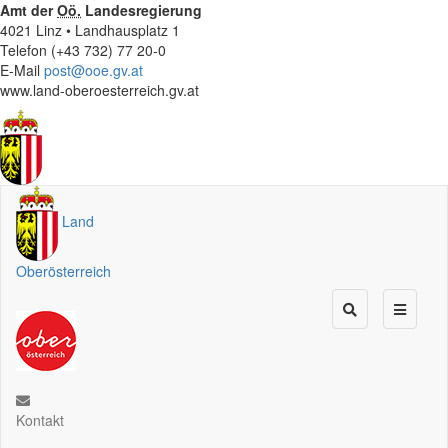
Amt der
Oö.
Landesregierung
4021 Linz • Landhausplatz 1
Telefon (+43 732) 77 20-0
E-Mail
post@ooe.gv.at
www.land-oberoesterreich.gv.at
Land
Oberösterreich
Kontakt