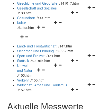
und
Geschichte und Geografie
.
/141017.htm
schließen
Navigationsm
Gesellschaft und Soziales
Navigationsmenü
öffnen
.
/139.htm
öffnen
und
Gesundheit
.
/141.htm
Navigationsmenü
und
schließen
Kultur
Navigationsmenü
öffnen
schließen
.
/kultur.htm
öffnen
und
Navigationsmenü
und
schließen
öffnen
schließen
Land- und Forstwirtschaft
.
/147.htm
und
Sicherheit und Ordnung
.
/89557.htm
schließen
Navigationsm
Sport und Freizeit
.
/151.htm
Navigationsmenü
öffnen
Statistik
.
/statistik.htm
Navigationsmenü
öffnen
und
Umwelt
Navigationsmenü
öffnen
und
schließen
und Natur
öffnen
und
schließen
.
/153.htm
und
schließen
Verkehr
.
/155.htm
schließen
Navigationsm
Wirtschaft, Arbeit und Tourismus
Navigationsmenü
öffnen
.
/157.htm
öffnen
und
und
schließen
Aktuelle Messwerte
schließen