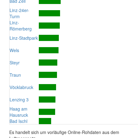
Bad Zell
Linz-24er-
Turm
Linz-
Römerberg
Linz-Stadtpark
Wels
Steyr
Traun
Vöcklabruck
Lenzing 3
Haag am
Hausruck
Bad Ischl
Es handelt sich um vorläufige Online-Rohdaten aus dem