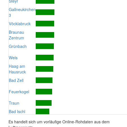
Steyr
Gallneukirchen
3
Vöcklabruck
Braunau
Zentrum
Grünbach
Wels
Haag am
Hausruck
Bad Zell
Feuerkogel
Traun
Bad Ischl
Es handelt sich um vorläufige Online-Rohdaten aus dem