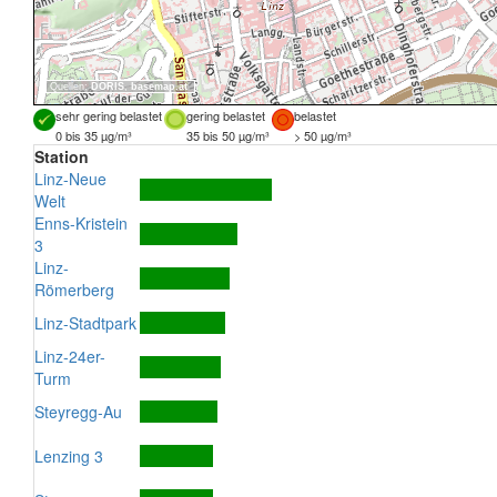
Quellen:
DORIS
,
basemap.at
sehr gering belastet
gering belastet
belastet
0 bis 35 µg/m³
35 bis 50 µg/m³
> 50 µg/m³
Station
Linz-Neue
Welt
Enns-Kristein
3
Linz-
Römerberg
Linz-Stadtpark
Linz-24er-
Turm
Steyregg-Au
Lenzing 3