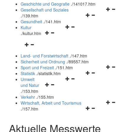
und
Geschichte und Geografie
.
/141017.htm
schließen
Navigationsm
Gesellschaft und Soziales
Navigationsmenü
öffnen
.
/139.htm
öffnen
und
Gesundheit
.
/141.htm
Navigationsmenü
und
schließen
Kultur
Navigationsmenü
öffnen
schließen
.
/kultur.htm
öffnen
und
Navigationsmenü
und
schließen
öffnen
schließen
Land- und Forstwirtschaft
.
/147.htm
und
Sicherheit und Ordnung
.
/89557.htm
schließen
Navigationsm
Sport und Freizeit
.
/151.htm
Navigationsmenü
öffnen
Statistik
.
/statistik.htm
Navigationsmenü
öffnen
und
Umwelt
Navigationsmenü
öffnen
und
schließen
und Natur
öffnen
und
schließen
.
/153.htm
und
schließen
Verkehr
.
/155.htm
schließen
Navigationsm
Wirtschaft, Arbeit und Tourismus
Navigationsmenü
öffnen
.
/157.htm
öffnen
und
und
schließen
Aktuelle Messwerte
schließen