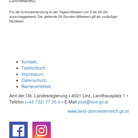
Luftmessnetz.
Für die Grenzwertprüfung ist der Tagesmittelwert von 0 bis 24 Uhr
ausschlaggebend. Der gleitende 24-Stunden Mittelwert gilt als vorläufiger
Richtwert.
Kontakt
.
Telefonbuch
.
Impressum
.
Datenschutz
.
Barrierefreiheit
.
Amt der Oö. Landesregierung • 4021 Linz, Landhausplatz 1
•
Telefon
(+43 732) 77 20-0
• E-Mail
post@ooe.gv.at
www.land-oberoesterreich.gv.at