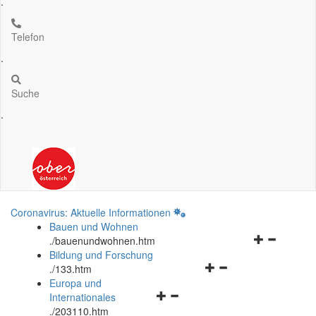
.
Telefon
.
Suche
.
Coronavirus: Aktuelle Informationen
Bauen und Wohnen
Navigationsm
.
/bauenundwohnen.htm
öffnen
Bildung und Forschung
Navigationsmenü
und
.
/133.htm
öffnen
schließen
Europa und
Navigationsmenü
und
Internationales
öffnen
schließen
.
/203110.htm