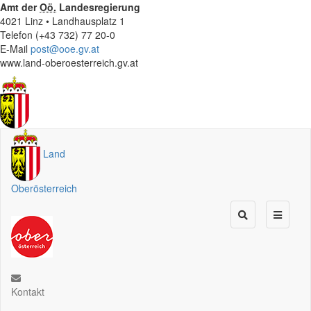
Amt der
Oö.
Landesregierung
4021 Linz • Landhausplatz 1
Telefon (+43 732) 77 20-0
E-Mail
post@ooe.gv.at
www.land-oberoesterreich.gv.at
Land
Oberösterreich
Kontakt