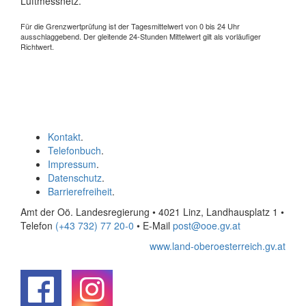
Luftmessnetz.
Für die Grenzwertprüfung ist der Tagesmittelwert von 0 bis 24 Uhr
ausschlaggebend. Der gleitende 24-Stunden Mittelwert gilt als vorläufiger
Richtwert.
Kontakt
.
Telefonbuch
.
Impressum
.
Datenschutz
.
Barrierefreiheit
.
Amt der Oö. Landesregierung • 4021 Linz, Landhausplatz 1
•
Telefon
(+43 732) 77 20-0
• E-Mail
post@ooe.gv.at
www.land-oberoesterreich.gv.at