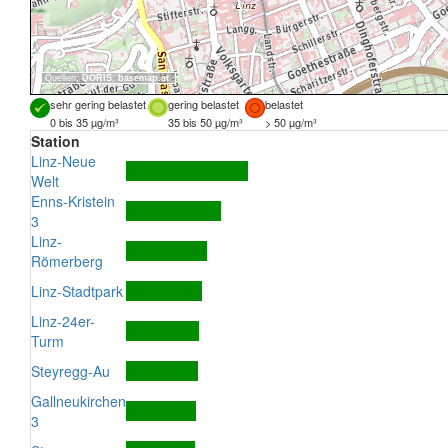
Quellen:
DORIS
,
basemap.at
sehr gering belastet
gering belastet
belastet
0 bis 35 µg/m³
35 bis 50 µg/m³
> 50 µg/m³
Station
Linz-Neue
Welt
Enns-Kristein
3
Linz-
Römerberg
Linz-Stadtpark
Linz-24er-
Turm
Steyregg-Au
Gallneukirchen
3