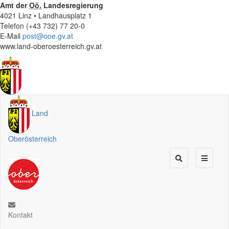
Amt der
Oö.
Landesregierung
4021 Linz • Landhausplatz 1
Telefon (+43 732) 77 20-0
E-Mail
post@ooe.gv.at
www.land-oberoesterreich.gv.at
Land
Oberösterreich
Kontakt