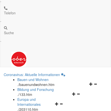
.
Telefon
.
Suche
.
Coronavirus: Aktuelle Informationen
Bauen und Wohnen
Navigationsm
.
/bauenundwohnen.htm
öffnen
Bildung und Forschung
Navigationsmenü
und
.
/133.htm
öffnen
schließen
Europa und
Navigationsmenü
und
Internationales
öffnen
schließen
.
/203110.htm