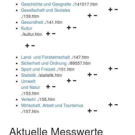
und
Geschichte und Geografie
.
/141017.htm
schließen
Navigationsm
Gesellschaft und Soziales
Navigationsmenü
öffnen
.
/139.htm
öffnen
und
Gesundheit
.
/141.htm
Navigationsmenü
und
schließen
Kultur
Navigationsmenü
öffnen
schließen
.
/kultur.htm
öffnen
und
Navigationsmenü
und
schließen
öffnen
schließen
Land- und Forstwirtschaft
.
/147.htm
und
Sicherheit und Ordnung
.
/89557.htm
schließen
Navigationsm
Sport und Freizeit
.
/151.htm
Navigationsmenü
öffnen
Statistik
.
/statistik.htm
Navigationsmenü
öffnen
und
Umwelt
Navigationsmenü
öffnen
und
schließen
und Natur
öffnen
und
schließen
.
/153.htm
und
schließen
Verkehr
.
/155.htm
schließen
Navigationsm
Wirtschaft, Arbeit und Tourismus
Navigationsmenü
öffnen
.
/157.htm
öffnen
und
und
schließen
Aktuelle Messwerte
schließen