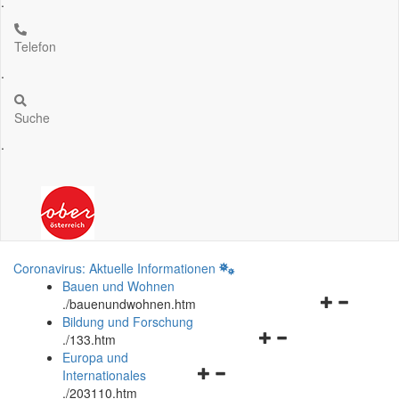
.
Telefon
.
Suche
.
Coronavirus: Aktuelle Informationen
Bauen und Wohnen
Navigationsm
.
/bauenundwohnen.htm
öffnen
Bildung und Forschung
Navigationsmenü
und
.
/133.htm
öffnen
schließen
Europa und
Navigationsmenü
und
Internationales
öffnen
schließen
.
/203110.htm