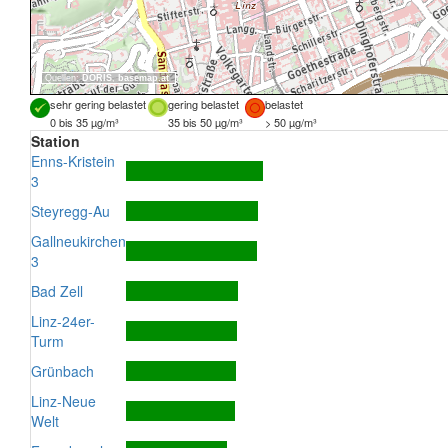
Quellen:
DORIS
,
basemap.at
sehr gering belastet
gering belastet
belastet
0 bis 35 µg/m³
35 bis 50 µg/m³
> 50 µg/m³
Station
Enns-Kristein
3
Steyregg-Au
Gallneukirchen
3
Bad Zell
Linz-24er-
Turm
Grünbach
Linz-Neue
Welt