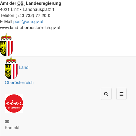
Amt der
Oö.
Landesregierung
4021 Linz • Landhausplatz 1
Telefon (+43 732) 77 20-0
E-Mail
post@ooe.gv.at
www.land-oberoesterreich.gv.at
Land
Oberösterreich
Kontakt