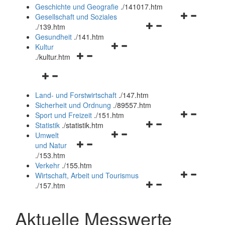
und
Geschichte und Geografie
.
/141017.htm
schließen
Navigationsm
Gesellschaft und Soziales
Navigationsmenü
öffnen
.
/139.htm
öffnen
und
Gesundheit
.
/141.htm
Navigationsmenü
und
schließen
Kultur
Navigationsmenü
öffnen
schließen
.
/kultur.htm
öffnen
und
Navigationsmenü
und
schließen
öffnen
schließen
Land- und Forstwirtschaft
.
/147.htm
und
Sicherheit und Ordnung
.
/89557.htm
schließen
Navigationsm
Sport und Freizeit
.
/151.htm
Navigationsmenü
öffnen
Statistik
.
/statistik.htm
Navigationsmenü
öffnen
und
Umwelt
Navigationsmenü
öffnen
und
schließen
und Natur
öffnen
und
schließen
.
/153.htm
und
schließen
Verkehr
.
/155.htm
schließen
Navigationsm
Wirtschaft, Arbeit und Tourismus
Navigationsmenü
öffnen
.
/157.htm
öffnen
und
und
schließen
Aktuelle Messwerte
schließen