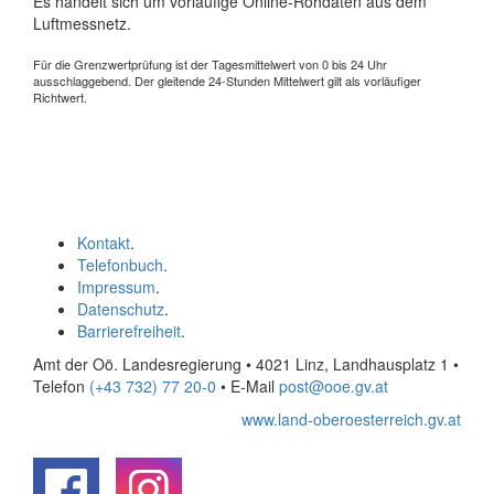
Es handelt sich um vorläufige Online-Rohdaten aus dem
Luftmessnetz.
Für die Grenzwertprüfung ist der Tagesmittelwert von 0 bis 24 Uhr
ausschlaggebend. Der gleitende 24-Stunden Mittelwert gilt als vorläufiger
Richtwert.
Kontakt
.
Telefonbuch
.
Impressum
.
Datenschutz
.
Barrierefreiheit
.
Amt der Oö. Landesregierung • 4021 Linz, Landhausplatz 1
•
Telefon
(+43 732) 77 20-0
• E-Mail
post@ooe.gv.at
www.land-oberoesterreich.gv.at