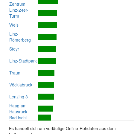
Zentrum
Linz-24er-
Turm
Wels
Linz-
Römerberg
Steyr
Linz-Stadtpark
Traun
Vöcklabruck
Lenzing 3
Haag am
Hausruck
Bad Ischl
Es handelt sich um vorläufige Online-Rohdaten aus dem