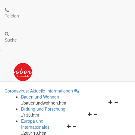
.
Telefon
.
Suche
.
Coronavirus: Aktuelle Informationen
Bauen und Wohnen
Navigationsm
.
/bauenundwohnen.htm
öffnen
Bildung und Forschung
Navigationsmenü
und
.
/133.htm
öffnen
schließen
Europa und
Navigationsmenü
und
Internationales
öffnen
schließen
.
/203110.htm