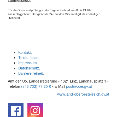
Luftmessnetz.
Für die Grenzwertprüfung ist der Tagesmittelwert von 0 bis 24 Uhr
ausschlaggebend. Der gleitende 24-Stunden Mittelwert gilt als vorläufiger
Richtwert.
Kontakt
.
Telefonbuch
.
Impressum
.
Datenschutz
.
Barrierefreiheit
.
Amt der Oö. Landesregierung • 4021 Linz, Landhausplatz 1
•
Telefon
(+43 732) 77 20-0
• E-Mail
post@ooe.gv.at
www.land-oberoesterreich.gv.at