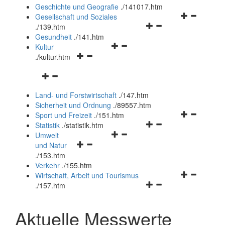
und
Geschichte und Geografie
.
/141017.htm
schließen
Navigationsm
Gesellschaft und Soziales
Navigationsmenü
öffnen
.
/139.htm
öffnen
und
Gesundheit
.
/141.htm
Navigationsmenü
und
schließen
Kultur
Navigationsmenü
öffnen
schließen
.
/kultur.htm
öffnen
und
Navigationsmenü
und
schließen
öffnen
schließen
Land- und Forstwirtschaft
.
/147.htm
und
Sicherheit und Ordnung
.
/89557.htm
schließen
Navigationsm
Sport und Freizeit
.
/151.htm
Navigationsmenü
öffnen
Statistik
.
/statistik.htm
Navigationsmenü
öffnen
und
Umwelt
Navigationsmenü
öffnen
und
schließen
und Natur
öffnen
und
schließen
.
/153.htm
und
schließen
Verkehr
.
/155.htm
schließen
Navigationsm
Wirtschaft, Arbeit und Tourismus
Navigationsmenü
öffnen
.
/157.htm
öffnen
und
und
schließen
Aktuelle Messwerte
schließen