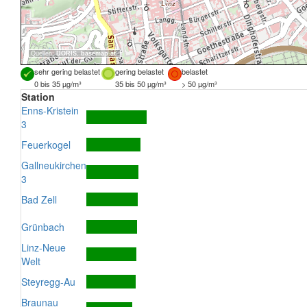
Quellen:
DORIS
,
basemap.at
sehr gering belastet
gering belastet
belastet
0 bis 35 µg/m³
35 bis 50 µg/m³
> 50 µg/m³
Station
Enns-Kristein
3
Feuerkogel
Gallneukirchen
3
Bad Zell
Grünbach
Linz-Neue
Welt
Steyregg-Au
Braunau