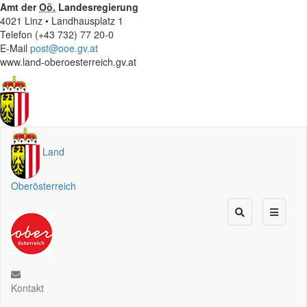
Amt der
Oö.
Landesregierung
4021 Linz • Landhausplatz 1
Telefon (+43 732) 77 20-0
E-Mail
post@ooe.gv.at
www.land-oberoesterreich.gv.at
Land
Oberösterreich
Kontakt