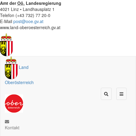
Amt der
Oö.
Landesregierung
4021 Linz • Landhausplatz 1
Telefon (+43 732) 77 20-0
E-Mail
post@ooe.gv.at
www.land-oberoesterreich.gv.at
Land
Oberösterreich
Kontakt