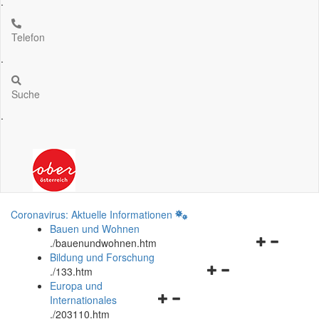
.
Telefon
.
Suche
.
Coronavirus: Aktuelle Informationen
Bauen und Wohnen
Navigationsm
.
/bauenundwohnen.htm
öffnen
Bildung und Forschung
Navigationsmenü
und
.
/133.htm
öffnen
schließen
Europa und
Navigationsmenü
und
Internationales
öffnen
schließen
.
/203110.htm