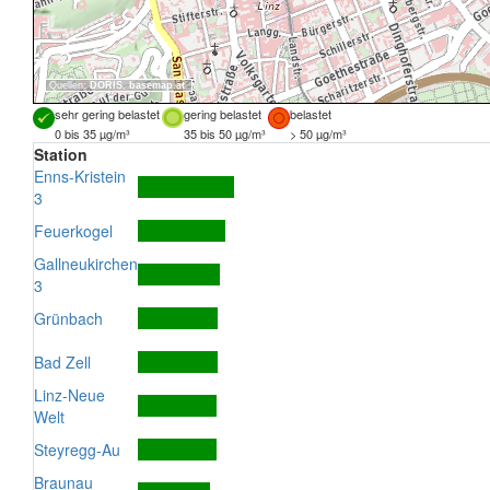
Quellen:
DORIS
,
basemap.at
sehr gering belastet
gering belastet
belastet
0 bis 35 µg/m³
35 bis 50 µg/m³
> 50 µg/m³
Station
Enns-Kristein
3
Feuerkogel
Gallneukirchen
3
Grünbach
Bad Zell
Linz-Neue
Welt
Steyregg-Au
Braunau