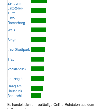
Zentrum
Linz-24er-
Turm
Linz-
Römerberg
Wels
Steyr
Linz-Stadtpark
Traun
Vöcklabruck
Lenzing 3
Haag am
Hausruck
Bad Ischl
Es handelt sich um vorläufige Online-Rohdaten aus dem