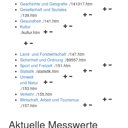
und
Geschichte und Geografie
.
/141017.htm
schließen
Navigationsm
Gesellschaft und Soziales
Navigationsmenü
öffnen
.
/139.htm
öffnen
und
Gesundheit
.
/141.htm
Navigationsmenü
und
schließen
Kultur
Navigationsmenü
öffnen
schließen
.
/kultur.htm
öffnen
und
Navigationsmenü
und
schließen
öffnen
schließen
Land- und Forstwirtschaft
.
/147.htm
und
Sicherheit und Ordnung
.
/89557.htm
schließen
Navigationsm
Sport und Freizeit
.
/151.htm
Navigationsmenü
öffnen
Statistik
.
/statistik.htm
Navigationsmenü
öffnen
und
Umwelt
Navigationsmenü
öffnen
und
schließen
und Natur
öffnen
und
schließen
.
/153.htm
und
schließen
Verkehr
.
/155.htm
schließen
Navigationsm
Wirtschaft, Arbeit und Tourismus
Navigationsmenü
öffnen
.
/157.htm
öffnen
und
und
schließen
Aktuelle Messwerte
schließen