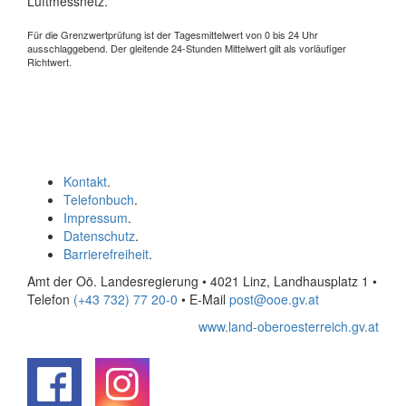
Luftmessnetz.
Für die Grenzwertprüfung ist der Tagesmittelwert von 0 bis 24 Uhr
ausschlaggebend. Der gleitende 24-Stunden Mittelwert gilt als vorläufiger
Richtwert.
Kontakt
.
Telefonbuch
.
Impressum
.
Datenschutz
.
Barrierefreiheit
.
Amt der Oö. Landesregierung • 4021 Linz, Landhausplatz 1
•
Telefon
(+43 732) 77 20-0
• E-Mail
post@ooe.gv.at
www.land-oberoesterreich.gv.at