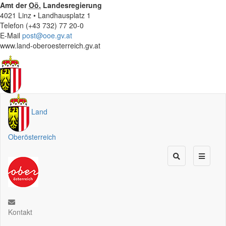
Amt der
Oö.
Landesregierung
4021 Linz • Landhausplatz 1
Telefon (+43 732) 77 20-0
E-Mail
post@ooe.gv.at
www.land-oberoesterreich.gv.at
Land
Oberösterreich
Kontakt