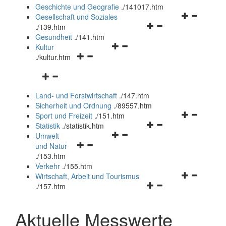
und
Geschichte und Geografie
.
/141017.htm
schließen
Navigationsm
Gesellschaft und Soziales
Navigationsmenü
öffnen
.
/139.htm
öffnen
und
Gesundheit
.
/141.htm
Navigationsmenü
und
schließen
Kultur
Navigationsmenü
öffnen
schließen
.
/kultur.htm
öffnen
und
Navigationsmenü
und
schließen
öffnen
schließen
Land- und Forstwirtschaft
.
/147.htm
und
Sicherheit und Ordnung
.
/89557.htm
schließen
Navigationsm
Sport und Freizeit
.
/151.htm
Navigationsmenü
öffnen
Statistik
.
/statistik.htm
Navigationsmenü
öffnen
und
Umwelt
Navigationsmenü
öffnen
und
schließen
und Natur
öffnen
und
schließen
.
/153.htm
und
schließen
Verkehr
.
/155.htm
schließen
Navigationsm
Wirtschaft, Arbeit und Tourismus
Navigationsmenü
öffnen
.
/157.htm
öffnen
und
und
schließen
Aktuelle Messwerte
schließen