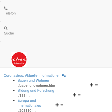
.
Telefon
.
Suche
.
Coronavirus: Aktuelle Informationen
Bauen und Wohnen
Navigationsm
.
/bauenundwohnen.htm
öffnen
Bildung und Forschung
Navigationsmenü
und
.
/133.htm
öffnen
schließen
Europa und
Navigationsmenü
und
Internationales
öffnen
schließen
.
/203110.htm