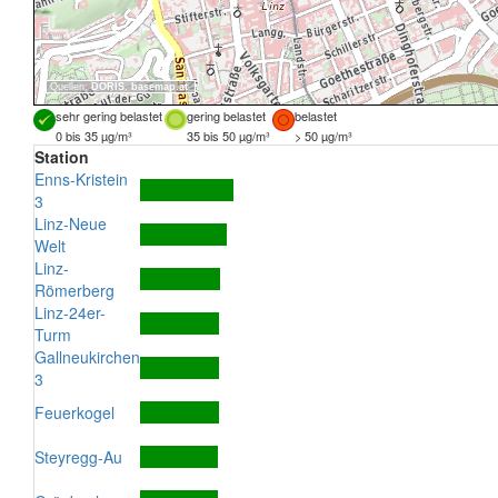
Quellen:
DORIS
,
basemap.at
sehr gering belastet
gering belastet
belastet
0 bis 35 µg/m³
35 bis 50 µg/m³
> 50 µg/m³
Station
Enns-Kristein
3
Linz-Neue
Welt
Linz-
Römerberg
Linz-24er-
Turm
Gallneukirchen
3
Feuerkogel
Steyregg-Au