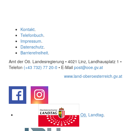
Kontakt
.
Telefonbuch
.
Impressum
.
Datenschutz
.
Barrierefreiheit
.
Amt der Oö. Landesregierung • 4021 Linz, Landhausplatz 1
•
Telefon
(+43 732) 77 20-0
• E-Mail
post@ooe.gv.at
www.land-oberoesterreich.gv.at
.
.
Oö.
Landtag
.