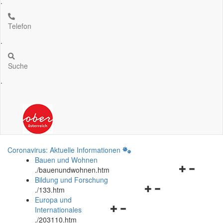
.
Telefon
.
Suche
.
Coronavirus: Aktuelle Informationen
Bauen und Wohnen
Navigationsm
.
/bauenundwohnen.htm
öffnen
Bildung und Forschung
Navigationsmenü
und
.
/133.htm
öffnen
schließen
Europa und
Navigationsmenü
und
Internationales
öffnen
schließen
.
/203110.htm