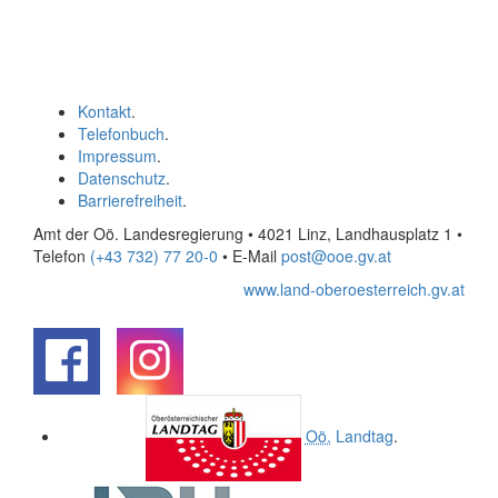
Kontakt
.
Telefonbuch
.
Impressum
.
Datenschutz
.
Barrierefreiheit
.
Amt der Oö. Landesregierung • 4021 Linz, Landhausplatz 1
•
Telefon
(+43 732) 77 20-0
• E-Mail
post@ooe.gv.at
www.land-oberoesterreich.gv.at
.
.
Oö.
Landtag
.