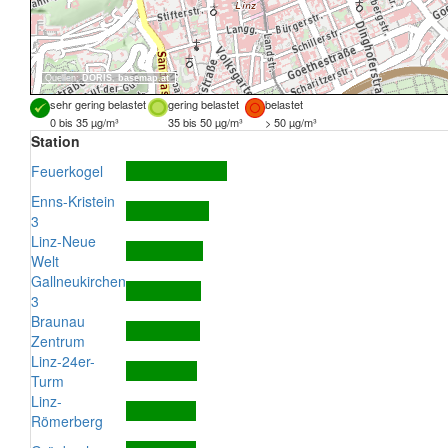
Quellen:
DORIS
,
basemap.at
sehr gering belastet
gering belastet
belastet
0 bis 35 µg/m³
35 bis 50 µg/m³
> 50 µg/m³
Station
Feuerkogel
Enns-Kristein
3
Linz-Neue
Welt
Gallneukirchen
3
Braunau
Zentrum
Linz-24er-
Turm
Linz-
Römerberg