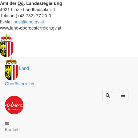
Amt der
Oö.
Landesregierung
4021 Linz • Landhausplatz 1
Telefon (+43 732) 77 20-0
E-Mail
post@ooe.gv.at
www.land-oberoesterreich.gv.at
Land
Oberösterreich
Kontakt