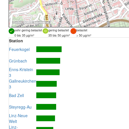
Quellen:
DORIS
,
basemap.at
sehr gering belastet
gering belastet
belastet
0 bis 35 µg/m³
35 bis 50 µg/m³
> 50 µg/m³
Station
Feuerkogel
Grünbach
Enns-Kristein
3
Gallneukirchen
3
Bad Zell
Steyregg-Au
Linz-Neue
Welt
Linz-