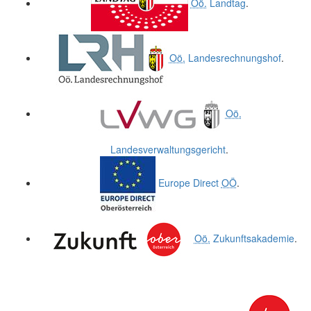
Oö.
Landtag
.
Oö.
Landesrechnungshof
.
Oö.
Landesverwaltungsgericht
.
Europe Direct
OÖ
.
Oö.
Zukunftsakademie
.