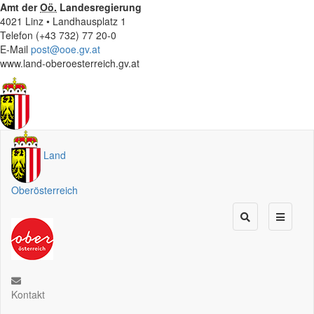
Amt der
Oö.
Landesregierung
4021 Linz • Landhausplatz 1
Telefon (+43 732) 77 20-0
E-Mail
post@ooe.gv.at
www.land-oberoesterreich.gv.at
Land
Oberösterreich
Kontakt