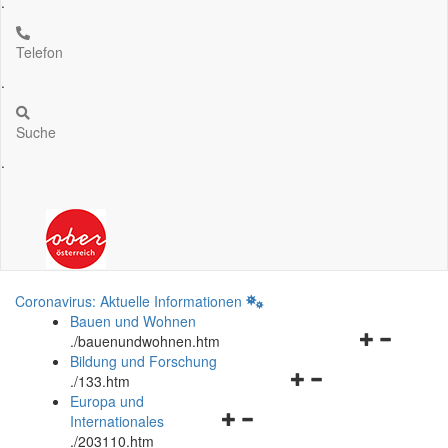
.
Telefon
.
Suche
.
Coronavirus: Aktuelle Informationen
Bauen und Wohnen
Navigationsm
.
/bauenundwohnen.htm
öffnen
Bildung und Forschung
Navigationsmenü
und
.
/133.htm
öffnen
schließen
Europa und
Navigationsmenü
und
Internationales
öffnen
schließen
.
/203110.htm