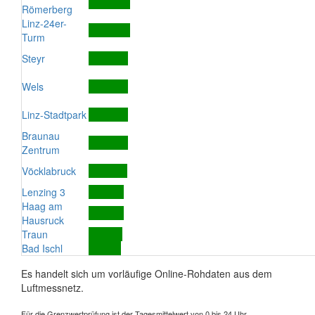
Römerberg
Linz-24er-
Turm
Steyr
Wels
Linz-Stadtpark
Braunau
Zentrum
Vöcklabruck
Lenzing 3
Haag am
Hausruck
Traun
Bad Ischl
Es handelt sich um vorläufige Online-Rohdaten aus dem
Luftmessnetz.
Für die Grenzwertprüfung ist der Tagesmittelwert von 0 bis 24 Uhr