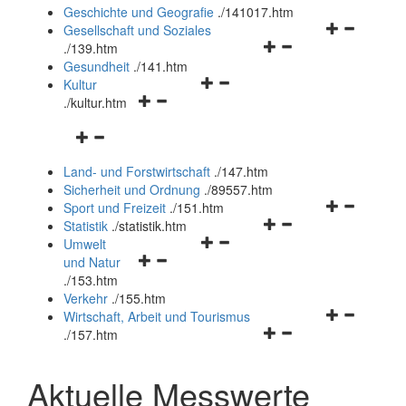
und
Geschichte und Geografie
.
/141017.htm
schließen
Navigationsm
Gesellschaft und Soziales
Navigationsmenü
öffnen
.
/139.htm
öffnen
und
Gesundheit
.
/141.htm
Navigationsmenü
und
schließen
Kultur
Navigationsmenü
öffnen
schließen
.
/kultur.htm
öffnen
und
Navigationsmenü
und
schließen
öffnen
schließen
Land- und Forstwirtschaft
.
/147.htm
und
Sicherheit und Ordnung
.
/89557.htm
schließen
Navigationsm
Sport und Freizeit
.
/151.htm
Navigationsmenü
öffnen
Statistik
.
/statistik.htm
Navigationsmenü
öffnen
und
Umwelt
Navigationsmenü
öffnen
und
schließen
und Natur
öffnen
und
schließen
.
/153.htm
und
schließen
Verkehr
.
/155.htm
schließen
Navigationsm
Wirtschaft, Arbeit und Tourismus
Navigationsmenü
öffnen
.
/157.htm
öffnen
und
und
schließen
Aktuelle Messwerte
schließen