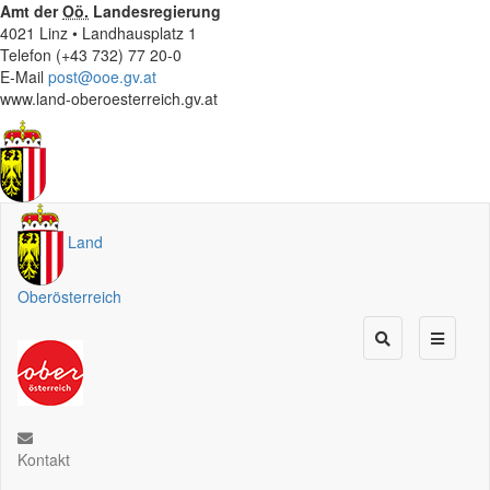
Amt der
Oö.
Landesregierung
4021 Linz • Landhausplatz 1
Telefon (+43 732) 77 20-0
E-Mail
post@ooe.gv.at
www.land-oberoesterreich.gv.at
Land
Oberösterreich
Kontakt