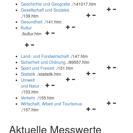
und
Geschichte und Geografie
.
/141017.htm
schließen
Navigationsm
Gesellschaft und Soziales
Navigationsmenü
öffnen
.
/139.htm
öffnen
und
Gesundheit
.
/141.htm
Navigationsmenü
und
schließen
Kultur
Navigationsmenü
öffnen
schließen
.
/kultur.htm
öffnen
und
Navigationsmenü
und
schließen
öffnen
schließen
Land- und Forstwirtschaft
.
/147.htm
und
Sicherheit und Ordnung
.
/89557.htm
schließen
Navigationsm
Sport und Freizeit
.
/151.htm
Navigationsmenü
öffnen
Statistik
.
/statistik.htm
Navigationsmenü
öffnen
und
Umwelt
Navigationsmenü
öffnen
und
schließen
und Natur
öffnen
und
schließen
.
/153.htm
und
schließen
Verkehr
.
/155.htm
schließen
Navigationsm
Wirtschaft, Arbeit und Tourismus
Navigationsmenü
öffnen
.
/157.htm
öffnen
und
und
schließen
Aktuelle Messwerte
schließen