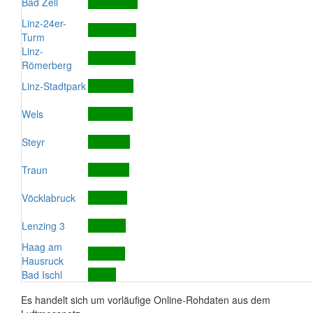
Bad Zell
Linz-24er-
Turm
Linz-
Römerberg
Linz-Stadtpark
Wels
Steyr
Traun
Vöcklabruck
Lenzing 3
Haag am
Hausruck
Bad Ischl
Es handelt sich um vorläufige Online-Rohdaten aus dem