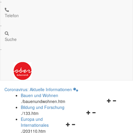
.
Telefon
.
Suche
.
Coronavirus: Aktuelle Informationen
Bauen und Wohnen
Navigationsm
.
/bauenundwohnen.htm
öffnen
Bildung und Forschung
Navigationsmenü
und
.
/133.htm
öffnen
schließen
Europa und
Navigationsmenü
und
Internationales
öffnen
schließen
.
/203110.htm