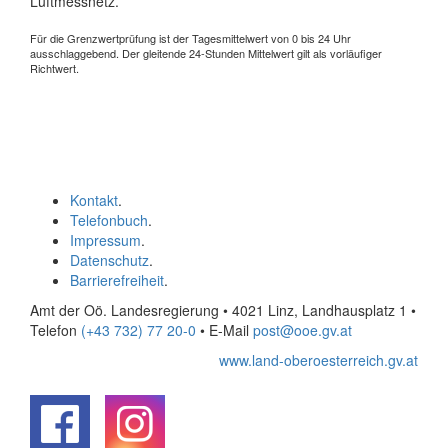
Luftmessnetz.
Für die Grenzwertprüfung ist der Tagesmittelwert von 0 bis 24 Uhr
ausschlaggebend. Der gleitende 24-Stunden Mittelwert gilt als vorläufiger
Richtwert.
Kontakt
.
Telefonbuch
.
Impressum
.
Datenschutz
.
Barrierefreiheit
.
Amt der Oö. Landesregierung • 4021 Linz, Landhausplatz 1
•
Telefon
(+43 732) 77 20-0
• E-Mail
post@ooe.gv.at
www.land-oberoesterreich.gv.at