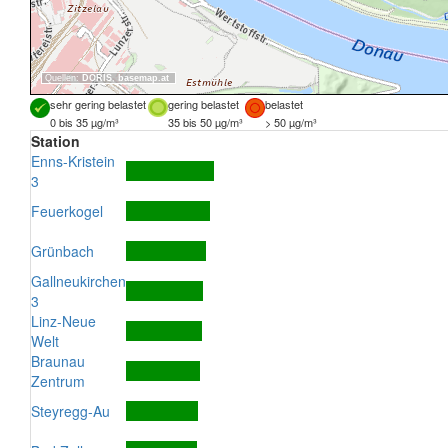
Quellen:
DORIS
,
basemap.at
sehr gering belastet
gering belastet
belastet
0 bis 35 µg/m³
35 bis 50 µg/m³
> 50 µg/m³
Station
Enns-Kristein
3
Feuerkogel
Grünbach
Gallneukirchen
3
Linz-Neue
Welt
Braunau
Zentrum
Steyregg-Au