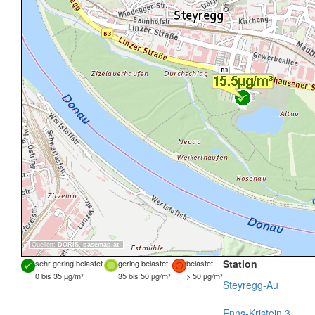
Quellen:
DORIS
,
basemap.at
Station
sehr gering belastet
gering belastet
belastet
0 bis 35 µg/m³
35 bis 50 µg/m³
> 50 µg/m³
Steyregg-Au
Enns-Kristein 3