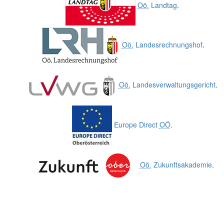
Oö.
Landtag
.
Oö.
Landesrechnungshof
.
Oö.
Landesverwaltungsgericht
.
Europe Direct
OÖ
.
Oö.
Zukunftsakademie
.