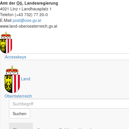
Amt der
Oö.
Landesregierung
4021 Linz • Landhausplatz 1
Telefon (+43 732) 77 20-0
E-Mail
post@ooe.gv.at
www.land-oberoesterreich.gv.at
Accesskeys
Land
Oberösterreich
Schnellsuche
Schnellsuche
Suchen