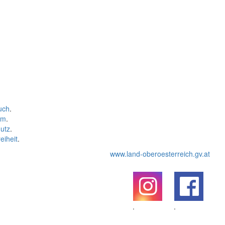
uch
.
um
.
utz
.
eiheit
.
www.land-oberoesterreich.gv.at
.
.