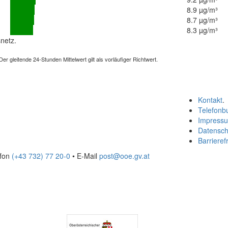
8.9 µg/m³
8.7 µg/m³
8.3 µg/m³
netz.
 gleitende 24-Stunden Mittelwert gilt als vorläufiger Richtwert.
Kontakt
.
Telefonb
Impress
Datensch
Barrierefr
efon
(+43 732) 77 20-0
• E-Mail
post@ooe.gv.at