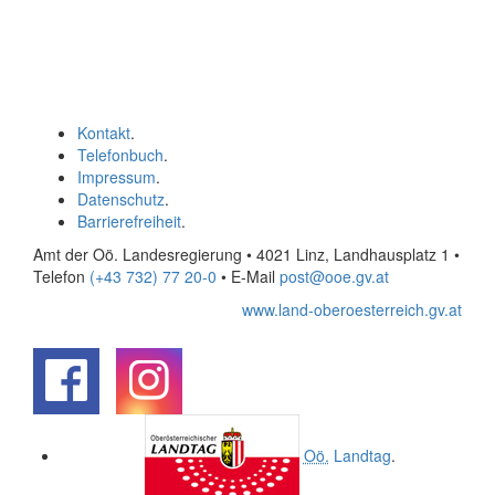
Kontakt
.
Telefonbuch
.
Impressum
.
Datenschutz
.
Barrierefreiheit
.
Amt der Oö. Landesregierung • 4021 Linz, Landhausplatz 1
•
Telefon
(+43 732) 77 20-0
• E-Mail
post@ooe.gv.at
www.land-oberoesterreich.gv.at
.
.
Oö.
Landtag
.