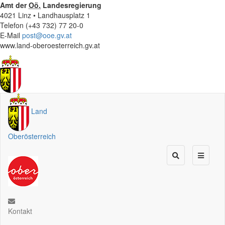
Amt der
Oö.
Landesregierung
4021 Linz • Landhausplatz 1
Telefon (+43 732) 77 20-0
E-Mail
post@ooe.gv.at
www.land-oberoesterreich.gv.at
Land
Oberösterreich
Kontakt