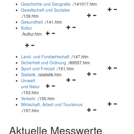
und
Geschichte und Geografie
.
/141017.htm
schließen
Navigationsm
Gesellschaft und Soziales
Navigationsmenü
öffnen
.
/139.htm
öffnen
und
Gesundheit
.
/141.htm
Navigationsmenü
und
schließen
Kultur
Navigationsmenü
öffnen
schließen
.
/kultur.htm
öffnen
und
Navigationsmenü
und
schließen
öffnen
schließen
Land- und Forstwirtschaft
.
/147.htm
und
Sicherheit und Ordnung
.
/89557.htm
schließen
Navigationsm
Sport und Freizeit
.
/151.htm
Navigationsmenü
öffnen
Statistik
.
/statistik.htm
Navigationsmenü
öffnen
und
Umwelt
Navigationsmenü
öffnen
und
schließen
und Natur
öffnen
und
schließen
.
/153.htm
und
schließen
Verkehr
.
/155.htm
schließen
Navigationsm
Wirtschaft, Arbeit und Tourismus
Navigationsmenü
öffnen
.
/157.htm
öffnen
und
und
schließen
Aktuelle Messwerte
schließen