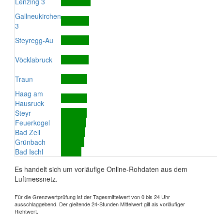
Lenzing 3
Gallneukirchen
3
Steyregg-Au
Vöcklabruck
Traun
Haag am
Hausruck
Steyr
Feuerkogel
Bad Zell
Grünbach
Bad Ischl
Es handelt sich um vorläufige Online-Rohdaten aus dem
Luftmessnetz.
Für die Grenzwertprüfung ist der Tagesmittelwert von 0 bis 24 Uhr
ausschlaggebend. Der gleitende 24-Stunden Mittelwert gilt als vorläufiger
Richtwert.