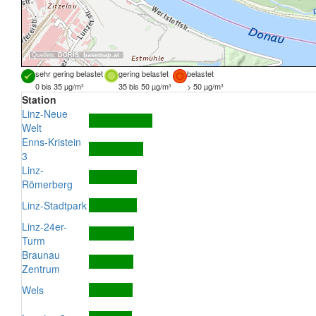
Quellen:
DORIS
,
basemap.at
sehr gering belastet
gering belastet
belastet
0 bis 35 µg/m³
35 bis 50 µg/m³
> 50 µg/m³
Station
Linz-Neue
Welt
Enns-Kristein
3
Linz-
Römerberg
Linz-Stadtpark
Linz-24er-
Turm
Braunau
Zentrum
Wels