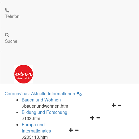
.
Telefon
.
Suche
.
Coronavirus: Aktuelle Informationen
Bauen und Wohnen
Navigationsm
.
/bauenundwohnen.htm
öffnen
Bildung und Forschung
Navigationsmenü
und
.
/133.htm
öffnen
schließen
Europa und
Navigationsmenü
und
Internationales
öffnen
schließen
.
/203110.htm