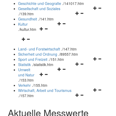
und
Geschichte und Geografie
.
/141017.htm
schließen
Navigationsm
Gesellschaft und Soziales
Navigationsmenü
öffnen
.
/139.htm
öffnen
und
Gesundheit
.
/141.htm
Navigationsmenü
und
schließen
Kultur
Navigationsmenü
öffnen
schließen
.
/kultur.htm
öffnen
und
Navigationsmenü
und
schließen
öffnen
schließen
Land- und Forstwirtschaft
.
/147.htm
und
Sicherheit und Ordnung
.
/89557.htm
schließen
Navigationsm
Sport und Freizeit
.
/151.htm
Navigationsmenü
öffnen
Statistik
.
/statistik.htm
Navigationsmenü
öffnen
und
Umwelt
Navigationsmenü
öffnen
und
schließen
und Natur
öffnen
und
schließen
.
/153.htm
und
schließen
Verkehr
.
/155.htm
schließen
Navigationsm
Wirtschaft, Arbeit und Tourismus
Navigationsmenü
öffnen
.
/157.htm
öffnen
und
und
schließen
Aktuelle Messwerte
schließen