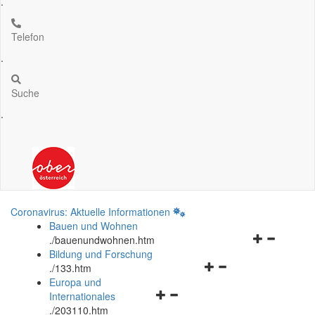
.
Telefon
.
Suche
.
Coronavirus: Aktuelle Informationen
Bauen und Wohnen
Navigationsm
.
/bauenundwohnen.htm
öffnen
Bildung und Forschung
Navigationsmenü
und
.
/133.htm
öffnen
schließen
Europa und
Navigationsmenü
und
Internationales
öffnen
schließen
.
/203110.htm