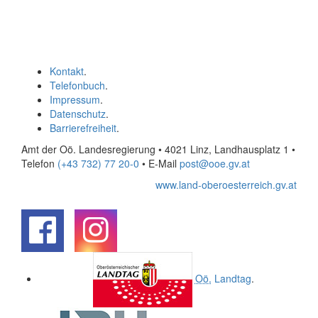
Kontakt
.
Telefonbuch
.
Impressum
.
Datenschutz
.
Barrierefreiheit
.
Amt der Oö. Landesregierung • 4021 Linz, Landhausplatz 1
•
Telefon
(+43 732) 77 20-0
• E-Mail
post@ooe.gv.at
www.land-oberoesterreich.gv.at
.
.
Oö.
Landtag
.