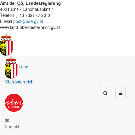
Amt der
Oö.
Landesregierung
4021 Linz • Landhausplatz 1
Telefon (+43 732) 77 20-0
E-Mail
post@ooe.gv.at
www.land-oberoesterreich.gv.at
Land
Oberösterreich
Kontakt