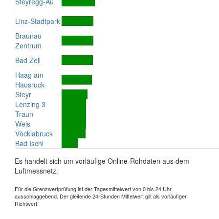
Steyregg-Au
Linz-Stadtpark
Braunau
Zentrum
Bad Zell
Haag am
Hausruck
Steyr
Lenzing 3
Traun
Wels
Vöcklabruck
Bad Ischl
Es handelt sich um vorläufige Online-Rohdaten aus dem
Luftmessnetz.
Für die Grenzwertprüfung ist der Tagesmittelwert von 0 bis 24 Uhr
ausschlaggebend. Der gleitende 24-Stunden Mittelwert gilt als vorläufiger
Richtwert.