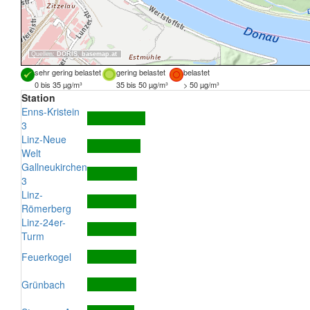
Quellen:
DORIS
,
basemap.at
sehr gering belastet
gering belastet
belastet
0 bis 35 µg/m³
35 bis 50 µg/m³
> 50 µg/m³
Station
Enns-Kristein
3
Linz-Neue
Welt
Gallneukirchen
3
Linz-
Römerberg
Linz-24er-
Turm
Feuerkogel
Grünbach