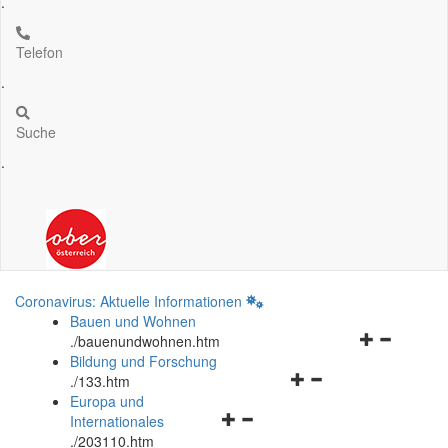
.
Telefon
.
Suche
.
Coronavirus: Aktuelle Informationen
Bauen und Wohnen
Navigationsm
.
/bauenundwohnen.htm
öffnen
Bildung und Forschung
Navigationsmenü
und
.
/133.htm
öffnen
schließen
Europa und
Navigationsmenü
und
Internationales
öffnen
schließen
.
/203110.htm