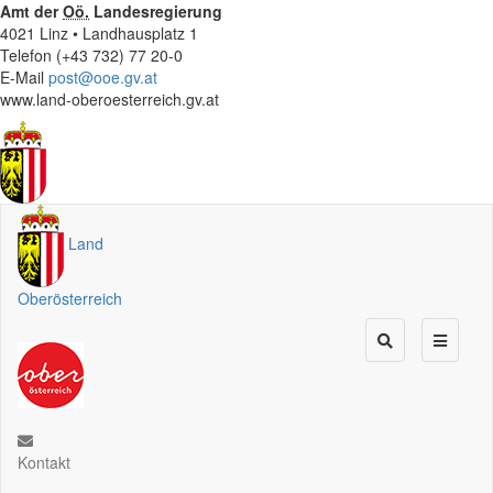
Amt der
Oö.
Landesregierung
4021 Linz • Landhausplatz 1
Telefon (+43 732) 77 20-0
E-Mail
post@ooe.gv.at
www.land-oberoesterreich.gv.at
Land
Oberösterreich
Kontakt