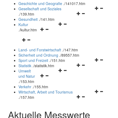
und
Geschichte und Geografie
.
/141017.htm
schließen
Navigationsm
Gesellschaft und Soziales
Navigationsmenü
öffnen
.
/139.htm
öffnen
und
Gesundheit
.
/141.htm
Navigationsmenü
und
schließen
Kultur
Navigationsmenü
öffnen
schließen
.
/kultur.htm
öffnen
und
Navigationsmenü
und
schließen
öffnen
schließen
Land- und Forstwirtschaft
.
/147.htm
und
Sicherheit und Ordnung
.
/89557.htm
schließen
Navigationsm
Sport und Freizeit
.
/151.htm
Navigationsmenü
öffnen
Statistik
.
/statistik.htm
Navigationsmenü
öffnen
und
Umwelt
Navigationsmenü
öffnen
und
schließen
und Natur
öffnen
und
schließen
.
/153.htm
und
schließen
Verkehr
.
/155.htm
schließen
Navigationsm
Wirtschaft, Arbeit und Tourismus
Navigationsmenü
öffnen
.
/157.htm
öffnen
und
und
schließen
Aktuelle Messwerte
schließen