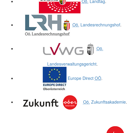
Oö.
Landtag
.
Oö.
Landesrechnungshof
.
Oö.
Landesverwaltungsgericht
.
Europe Direct
OÖ
.
Oö.
Zukunftsakademie
.