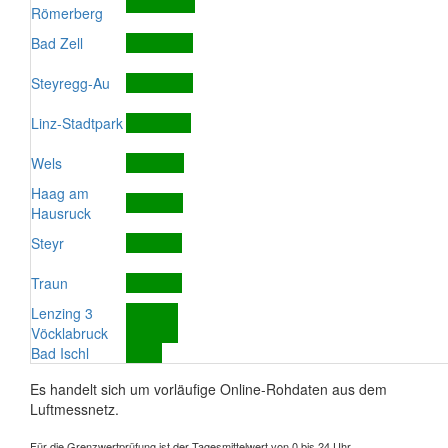
Römerberg
Bad Zell
Steyregg-Au
Linz-Stadtpark
Wels
Haag am
Hausruck
Steyr
Traun
Lenzing 3
Vöcklabruck
Bad Ischl
Es handelt sich um vorläufige Online-Rohdaten aus dem
Luftmessnetz.
Für die Grenzwertprüfung ist der Tagesmittelwert von 0 bis 24 Uhr