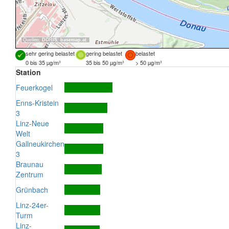
Quellen:
DORIS
,
basemap.at
sehr gering belastet
gering belastet
belastet
0 bis 35 µg/m³
35 bis 50 µg/m³
> 50 µg/m³
Station
Feuerkogel
Enns-Kristein
3
Linz-Neue
Welt
Gallneukirchen
3
Braunau
Zentrum
Grünbach
Linz-24er-
Turm
Linz-