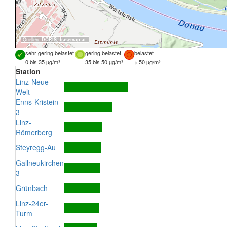
Quellen:
DORIS
,
basemap.at
sehr gering belastet
gering belastet
belastet
0 bis 35 µg/m³
35 bis 50 µg/m³
> 50 µg/m³
Station
Linz-Neue
Welt
Enns-Kristein
3
Linz-
Römerberg
Steyregg-Au
Gallneukirchen
3
Grünbach
Linz-24er-
Turm