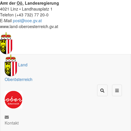
Amt der
Oö.
Landesregierung
4021 Linz • Landhausplatz 1
Telefon (+43 732) 77 20-0
E-Mail
post@ooe.gv.at
www.land-oberoesterreich.gv.at
Land
Oberösterreich
Kontakt