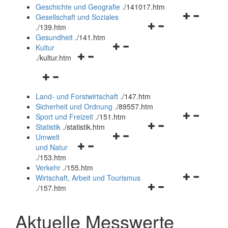
und
Geschichte und Geografie
.
/141017.htm
schließen
Navigationsm
Gesellschaft und Soziales
Navigationsmenü
öffnen
.
/139.htm
öffnen
und
Gesundheit
.
/141.htm
Navigationsmenü
und
schließen
Kultur
Navigationsmenü
öffnen
schließen
.
/kultur.htm
öffnen
und
Navigationsmenü
und
schließen
öffnen
schließen
Land- und Forstwirtschaft
.
/147.htm
und
Sicherheit und Ordnung
.
/89557.htm
schließen
Navigationsm
Sport und Freizeit
.
/151.htm
Navigationsmenü
öffnen
Statistik
.
/statistik.htm
Navigationsmenü
öffnen
und
Umwelt
Navigationsmenü
öffnen
und
schließen
und Natur
öffnen
und
schließen
.
/153.htm
und
schließen
Verkehr
.
/155.htm
schließen
Navigationsm
Wirtschaft, Arbeit und Tourismus
Navigationsmenü
öffnen
.
/157.htm
öffnen
und
und
schließen
Aktuelle Messwerte
schließen