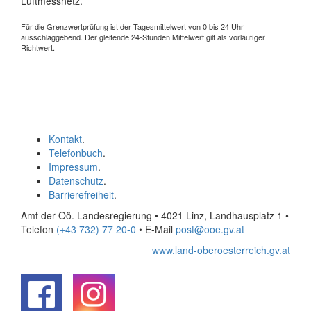
Luftmessnetz.
Für die Grenzwertprüfung ist der Tagesmittelwert von 0 bis 24 Uhr
ausschlaggebend. Der gleitende 24-Stunden Mittelwert gilt als vorläufiger
Richtwert.
Kontakt
.
Telefonbuch
.
Impressum
.
Datenschutz
.
Barrierefreiheit
.
Amt der Oö. Landesregierung • 4021 Linz, Landhausplatz 1
•
Telefon
(+43 732) 77 20-0
• E-Mail
post@ooe.gv.at
www.land-oberoesterreich.gv.at