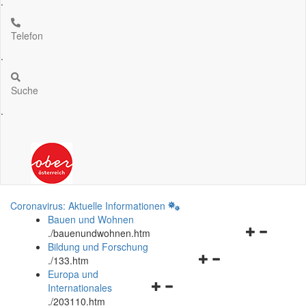
.
Telefon
.
Suche
.
Coronavirus: Aktuelle Informationen
Bauen und Wohnen
Navigationsm
.
/bauenundwohnen.htm
öffnen
Bildung und Forschung
Navigationsmenü
und
.
/133.htm
öffnen
schließen
Europa und
Navigationsmenü
und
Internationales
öffnen
schließen
.
/203110.htm