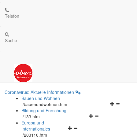
.
Telefon
.
Suche
.
Coronavirus: Aktuelle Informationen
Bauen und Wohnen
Navigationsm
.
/bauenundwohnen.htm
öffnen
Bildung und Forschung
Navigationsmenü
und
.
/133.htm
öffnen
schließen
Europa und
Navigationsmenü
und
Internationales
öffnen
schließen
.
/203110.htm