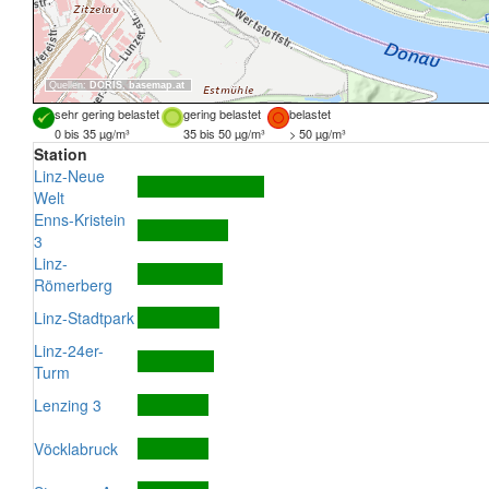
Quellen:
DORIS
,
basemap.at
sehr gering belastet
gering belastet
belastet
0 bis 35 µg/m³
35 bis 50 µg/m³
> 50 µg/m³
Station
Linz-Neue
Welt
Enns-Kristein
3
Linz-
Römerberg
Linz-Stadtpark
Linz-24er-
Turm
Lenzing 3
Vöcklabruck