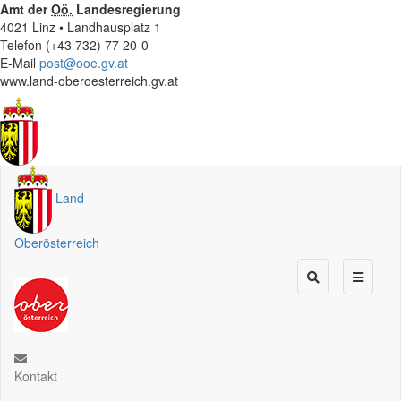
Amt der
Oö.
Landesregierung
4021 Linz • Landhausplatz 1
Telefon (+43 732) 77 20-0
E-Mail
post@ooe.gv.at
www.land-oberoesterreich.gv.at
Land
Oberösterreich
Kontakt