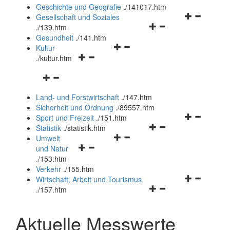
und
Geschichte und Geografie
.
/141017.htm
schließen
Navigationsm
Gesellschaft und Soziales
Navigationsmenü
öffnen
.
/139.htm
öffnen
und
Gesundheit
.
/141.htm
Navigationsmenü
und
schließen
Kultur
Navigationsmenü
öffnen
schließen
.
/kultur.htm
öffnen
und
Navigationsmenü
und
schließen
öffnen
schließen
Land- und Forstwirtschaft
.
/147.htm
und
Sicherheit und Ordnung
.
/89557.htm
schließen
Navigationsm
Sport und Freizeit
.
/151.htm
Navigationsmenü
öffnen
Statistik
.
/statistik.htm
Navigationsmenü
öffnen
und
Umwelt
Navigationsmenü
öffnen
und
schließen
und Natur
öffnen
und
schließen
.
/153.htm
und
schließen
Verkehr
.
/155.htm
schließen
Navigationsm
Wirtschaft, Arbeit und Tourismus
Navigationsmenü
öffnen
.
/157.htm
öffnen
und
und
schließen
Aktuelle Messwerte
schließen