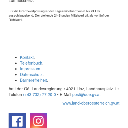
Luftmessnetz.
Für die Grenzwertprüfung ist der Tagesmittelwert von 0 bis 24 Uhr
ausschlaggebend. Der gleitende 24-Stunden Mittelwert gilt als vorläufiger
Richtwert.
Kontakt
.
Telefonbuch
.
Impressum
.
Datenschutz
.
Barrierefreiheit
.
Amt der Oö. Landesregierung • 4021 Linz, Landhausplatz 1
•
Telefon
(+43 732) 77 20-0
• E-Mail
post@ooe.gv.at
www.land-oberoesterreich.gv.at