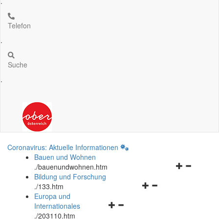
.
Telefon
.
Suche
.
Coronavirus: Aktuelle Informationen
Bauen und Wohnen
Navigationsm
.
/bauenundwohnen.htm
öffnen
Bildung und Forschung
Navigationsmenü
und
.
/133.htm
öffnen
schließen
Europa und
Navigationsmenü
und
Internationales
öffnen
schließen
.
/203110.htm