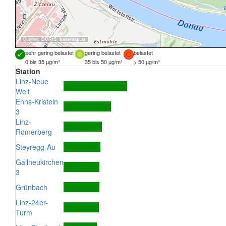
Quellen:
DORIS
,
basemap.at
sehr gering belastet
gering belastet
belastet
0 bis 35 µg/m³
35 bis 50 µg/m³
> 50 µg/m³
Station
Linz-Neue
Welt
Enns-Kristein
3
Linz-
Römerberg
Steyregg-Au
Gallneukirchen
3
Grünbach
Linz-24er-
Turm