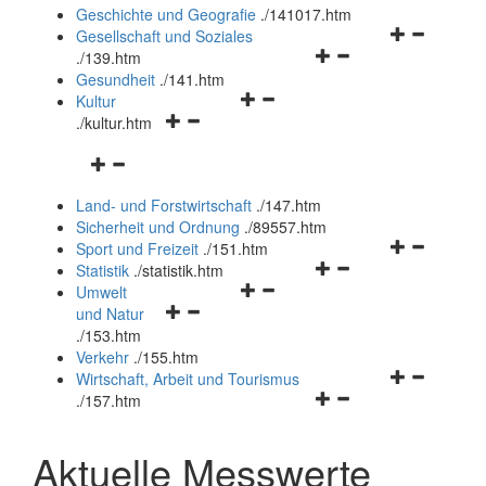
und
Geschichte und Geografie
.
/141017.htm
schließen
Navigationsm
Gesellschaft und Soziales
Navigationsmenü
öffnen
.
/139.htm
öffnen
und
Gesundheit
.
/141.htm
Navigationsmenü
und
schließen
Kultur
Navigationsmenü
öffnen
schließen
.
/kultur.htm
öffnen
und
Navigationsmenü
und
schließen
öffnen
schließen
Land- und Forstwirtschaft
.
/147.htm
und
Sicherheit und Ordnung
.
/89557.htm
schließen
Navigationsm
Sport und Freizeit
.
/151.htm
Navigationsmenü
öffnen
Statistik
.
/statistik.htm
Navigationsmenü
öffnen
und
Umwelt
Navigationsmenü
öffnen
und
schließen
und Natur
öffnen
und
schließen
.
/153.htm
und
schließen
Verkehr
.
/155.htm
schließen
Navigationsm
Wirtschaft, Arbeit und Tourismus
Navigationsmenü
öffnen
.
/157.htm
öffnen
und
und
schließen
Aktuelle Messwerte
schließen