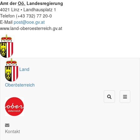
Amt der
Oö.
Landesregierung
4021 Linz • Landhausplatz 1
Telefon (+43 732) 77 20-0
E-Mail
post@ooe.gv.at
www.land-oberoesterreich.gv.at
Land
Oberösterreich
Kontakt