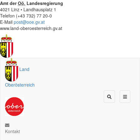
Amt der
Oö.
Landesregierung
4021 Linz • Landhausplatz 1
Telefon (+43 732) 77 20-0
E-Mail
post@ooe.gv.at
www.land-oberoesterreich.gv.at
Land
Oberösterreich
Kontakt