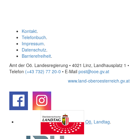
Kontakt
.
Telefonbuch
.
Impressum
.
Datenschutz
.
Barrierefreiheit
.
Amt der Oö. Landesregierung • 4021 Linz, Landhausplatz 1
•
Telefon
(+43 732) 77 20-0
• E-Mail
post@ooe.gv.at
www.land-oberoesterreich.gv.at
.
.
Oö.
Landtag
.