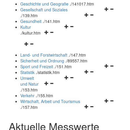
und
Geschichte und Geografie
.
/141017.htm
schließen
Navigationsm
Gesellschaft und Soziales
Navigationsmenü
öffnen
.
/139.htm
öffnen
und
Gesundheit
.
/141.htm
Navigationsmenü
und
schließen
Kultur
Navigationsmenü
öffnen
schließen
.
/kultur.htm
öffnen
und
Navigationsmenü
und
schließen
öffnen
schließen
Land- und Forstwirtschaft
.
/147.htm
und
Sicherheit und Ordnung
.
/89557.htm
schließen
Navigationsm
Sport und Freizeit
.
/151.htm
Navigationsmenü
öffnen
Statistik
.
/statistik.htm
Navigationsmenü
öffnen
und
Umwelt
Navigationsmenü
öffnen
und
schließen
und Natur
öffnen
und
schließen
.
/153.htm
und
schließen
Verkehr
.
/155.htm
schließen
Navigationsm
Wirtschaft, Arbeit und Tourismus
Navigationsmenü
öffnen
.
/157.htm
öffnen
und
und
schließen
Aktuelle Messwerte
schließen