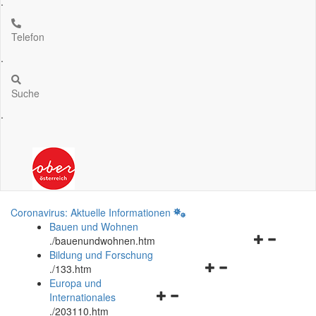
.
Telefon
.
Suche
.
Coronavirus: Aktuelle Informationen
Bauen und Wohnen
Navigationsm
.
/bauenundwohnen.htm
öffnen
Bildung und Forschung
Navigationsmenü
und
.
/133.htm
öffnen
schließen
Europa und
Navigationsmenü
und
Internationales
öffnen
schließen
.
/203110.htm