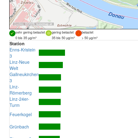
Quellen:
DORIS
,
basemap.at
sehr gering belastet
gering belastet
belastet
0 bis 35 µg/m³
35 bis 50 µg/m³
> 50 µg/m³
Station
Enns-Kristein
3
Linz-Neue
Welt
Gallneukirchen
3
Linz-
Römerberg
Linz-24er-
Turm
Feuerkogel
Grünbach