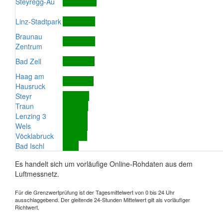
Steyregg-Au
Linz-Stadtpark
Braunau
Zentrum
Bad Zell
Haag am
Hausruck
Steyr
Traun
Lenzing 3
Wels
Vöcklabruck
Bad Ischl
Es handelt sich um vorläufige Online-Rohdaten aus dem
Luftmessnetz.
Für die Grenzwertprüfung ist der Tagesmittelwert von 0 bis 24 Uhr
ausschlaggebend. Der gleitende 24-Stunden Mittelwert gilt als vorläufiger
Richtwert.